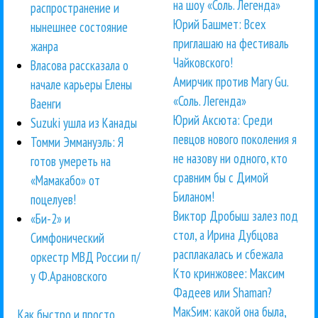
на шоу «Соль. Легенда»
распространение и
Юрий Башмет: Всех
нынешнее состояние
приглашаю на фестиваль
жанра
Чайковского!
Власова рассказала о
Амирчик против Mary Gu.
начале карьеры Елены
«Соль. Легенда»
Ваенги
Юрий Аксюта: Среди
Suzuki ушла из Канады
певцов нового поколения я
Томми Эммануэль: Я
не назову ни одного, кто
готов умереть на
сравним бы с Димой
«Мамакабо» от
Биланом!
поцелуев!
Виктор Дробыш залез под
«Би-2» и
стол, а Ирина Дубцова
Симфонический
расплакалась и сбежала
оркестр МВД России п/
Кто кринжовее: Максим
у Ф.Арановского
Фадеев или Shaman?
МакSим: какой она была,
Как быстро и просто