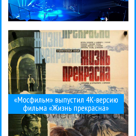
Джаннини, юная Орнелла...
А там, если что, россыпь звезд - Джанкарло
фильма «Жизнь прекрасна» (1980) Григория Чухрая.
«Мосфильма» 4К-версию советско-итальянского
Ну это смело, конечно. Увидел на Ютьюбе
Аль Бано в Москве
Кино
18 / 04 / 2026
«Мосфильм» выпустил 4К-версию
фильма «Жизнь прекрасна»