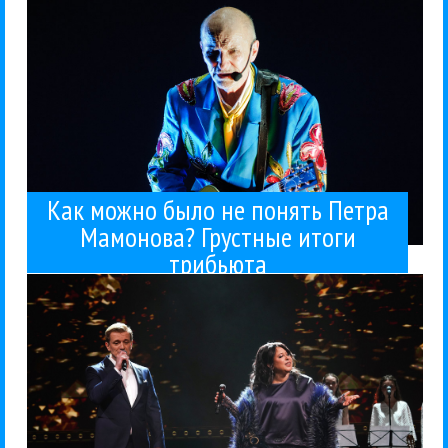
Как можно было не понять Петра
Мамонова? Грустные итоги
трибьюта
любителям мюзиклов, он спел...
Матвейчука. Глеб Матвейчук хорошо известен
прекрасных вокалистов Инны Рудник и Глеба
концерт «Пообещайте мне любовь» двух
В Москве с аншлагом прошел знаковый совместный
Глеб Матвейчук
Инна Рудник
Концерты
Поп
14 / 04 / 2026