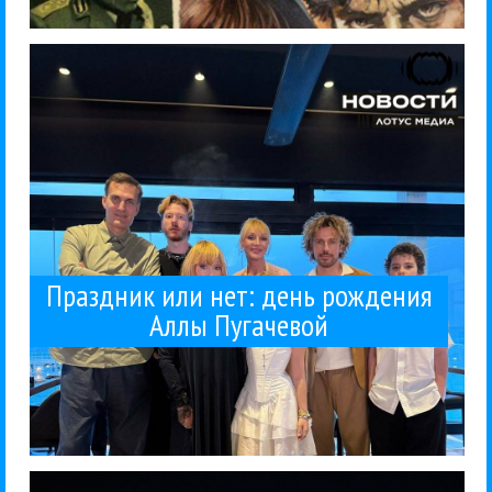
у Аллы...
идею некого доносчика о том, что надо отобрать
окружении семьи. Кто не знал, в совСМИ разгоняли
Пугачевой. Я рад, что великая певица счастлива, в
Что касается очередного дня рождения Аллы
Алла Пугачева
Алла Пугачева и Ко
Гуру Кен Шоу:::
16 / 04 / 2026
Праздник или нет: день рождения
Аллы Пугачевой
скоморошескую...
понимают природу Мамонова, его
вас, и вот что скажу. Мне всегда казалось, что все
буги". Аж 36 каверов на Мамонова. Я послушал за
Вышел в свет трибьют Петра Мамонова "Досуги-
Петр Мамонов
Рецензии
Рок
16 / 04 / 2026