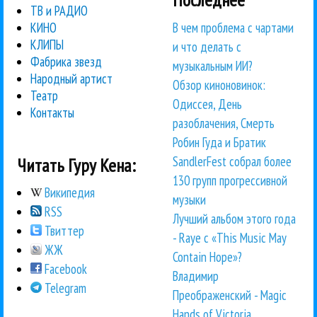
ТВ и РАДИО
В чем проблема с чартами
КИНО
КЛИПЫ
и что делать с
Фабрика звезд
музыкальным ИИ?
Народный артист
Обзор киноновинок:
Театр
Одиссея, День
Контакты
разоблачения, Смерть
Робин Гуда и Братик
SandlerFest собрал более
Читать Гуру Кена:
130 групп прогрессивной
Википедия
музыки
RSS
Лучший альбом этого года
Твиттер
- Raye с «This Music May
ЖЖ
Contain Hope»?
Facebook
Владимир
Telegram
Преображенский - Magic
Hands of Victoria