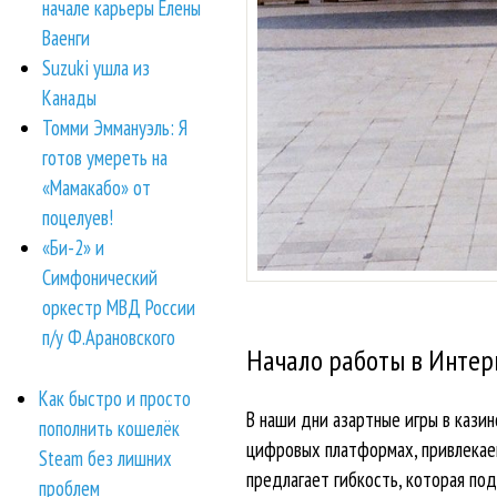
начале карьеры Елены
Ваенги
Suzuki ушла из
Канады
Томми Эммануэль: Я
готов умереть на
«Мамакабо» от
поцелуев!
«Би-2» и
Симфонический
оркестр МВД России
п/у Ф.Арановского
Начало работы в Интер
Как быстро и просто
В наши дни азартные игры в казин
пополнить кошелёк
цифровых платформах, привлекаем
Steam без лишних
предлагает гибкость, которая по
проблем