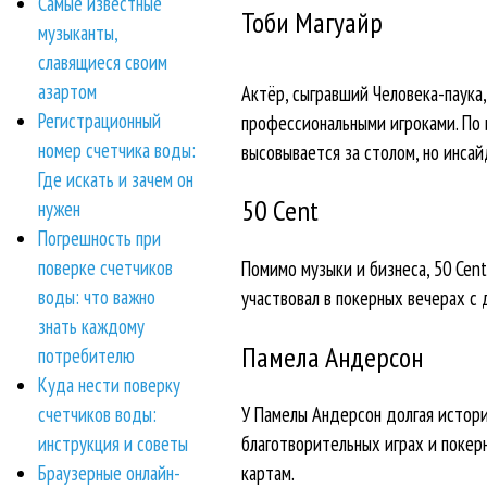
Самые известные
Тоби Магуайр
музыканты,
славящиеся своим
азартом
Актёр, сыгравший Человека-паука,
Регистрационный
профессиональными игроками. По 
номер счетчика воды:
высовывается за столом, но инсай
Где искать и зачем он
50 Cent
нужен
Погрешность при
поверке счетчиков
Помимо музыки и бизнеса, 50 Cent
воды: что важно
участвовал в покерных вечерах с 
знать каждому
Памела Андерсон
потребителю
Куда нести поверку
счетчиков воды:
У Памелы Андерсон долгая история
инструкция и советы
благотворительных играх и покерн
Браузерные онлайн-
картам.