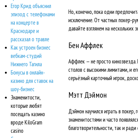
Егор Крид объяснил
Но, конечно, пока одни предпочит
эпизод с телефонами
исключение. От частных покер-ру
на концерте в
давайте взглянем на нескольких 
Краснодаре и
рассказал о травле
Бен Аффлек
Как устроен бизнес
вебкам-студий
Аффлек — не просто кинозвезда. 
Нижнего Тагила
столов с высокими лимитами, и е
Бонусы в онлайн-
серьёзный карточный игрок, доск
казино для ставок на
шоу-бизнес
Мэтт Дэймон
Знаменитости,
которые любят
Дэймон научился играть в покер, г
посещать казино
знаменитостями и часто появлялся
вроде KiloGram
благотворительности, так и ради 
casino