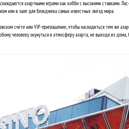
аслаждаются азартными играми как хобби с высокими ставками. Лас
олом или в зале для блэкджека самых известных звёзд мира.
ковском счёте или VIP-приглашение, чтобы насладиться тем же аза
бому человеку окунуться в атмосферу азарта, не выходя из дома,