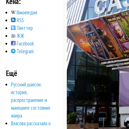
Кена:
Википедия
RSS
Твиттер
ЖЖ
Facebook
Telegram
Ещё
Русский шансон:
история,
распространение и
нынешнее состояние
жанра
Власова рассказала о