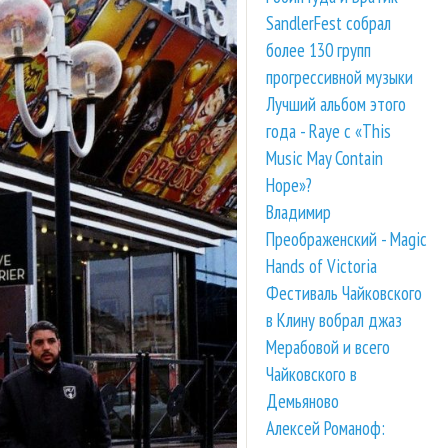
SandlerFest собрал
более 130 групп
прогрессивной музыки
Лучший альбом этого
года - Raye с «This
Music May Contain
Hope»?
Владимир
Преображенский - Magic
Hands of Victoria
Фестиваль Чайковского
в Клину вобрал джаз
Мерабовой и всего
Чайковского в
Демьяново
Алексей Романоф: