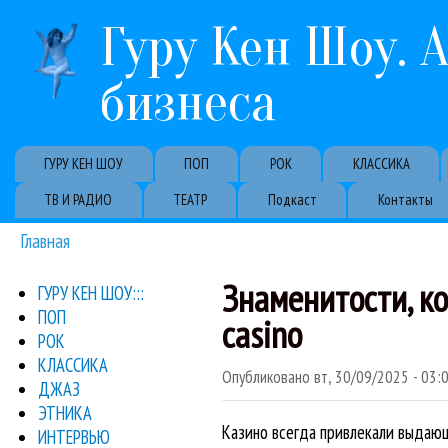
Гуру Кен Шоу. 
бизнеса
Primary links
ГУРУ КЕН ШОУ
ПОП
РОК
КЛАССИКА
ТВ И РАДИО
ТЕАТР
Подкаст
Контакты
Главная
Вы здесь
Знаменитости, к
ГУРУ КЕН ШОУ:::
ПОП
casino
РОК
КЛАССИКА
Опубликовано
вт, 30/09/2025 - 03:
ДЖАЗ
ЭТНИКА
Казино всегда привлекали выдающ
ИНТЕРВЬЮ