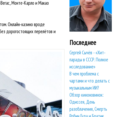
-Вегас, Монте-Карло и Макао
ртом. Онлайн-казино вроде
 без дорогостоящих перелётов и
Последнее
Сергей Сычёв - «Хит-
парады в СССР. Полное
исследование»
В чем проблема с
чартами и что делать с
музыкальным ИИ?
Обзор киноновинок:
Одиссея, День
разоблачения, Смерть
Робин Гуда и Братик