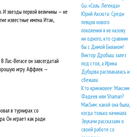
Gu. «Соль. Легенда»
о. И звезды первой величины — не
Юрий Аксюта: Среди
ие известные имена. Итак,
певцов нового
.
поколения я не назову
ни одного, кто сравним
бы с Димой Биланом!
Виктор Дробыш залез
В Лас-Вегасе он завсегдатай
под стол, а Ирина
хорошую игру. Аффлек —
Дубцова расплакалась и
сбежала
Кто кринжовее: Максим
Фадеев или Shaman?
МакSим: какой она была,
вовал в турнирах со
когда только начинала
ра. Он играет как ради
Звукачи рассказали о
своей работе со