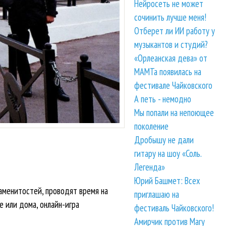
Нейросеть не может
сочинить лучше меня!
Отберет ли ИИ работу у
музыкантов и студий?
«Орлеанская дева» от
МАМТа появилась на
фестивале Чайковского
А петь - немодно
Мы попали на непоющее
поколение
Дробышу не дали
гитару на шоу «Соль.
Легенда»
Юрий Башмет: Всех
наменитостей, проводят время на
приглашаю на
 или дома, онлайн-игра
фестиваль Чайковского!
Амирчик против Mary