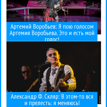
Артемий Воробьев: Я пою голосом
Артемия Воробьева. Это и есть мой
голос!
о своем отношении к...
юбилею, какие песни он готов играть, а какие нет,
NEWSmuz.com, как группа подошла к своему
летие. Александр Ф. Скляр рассказал
Группа «Ва-БанкЪ» празднует в этом году свое 40-
Ва-Банкъ
Интервью
Рок
26 / 02 / 2026
меняюсь!
то вся и прелесть: я
Александр Ф. Скляр: В этом-
Александр Ф. Скляр: В этом-то вся
и прелесть: я меняюсь!