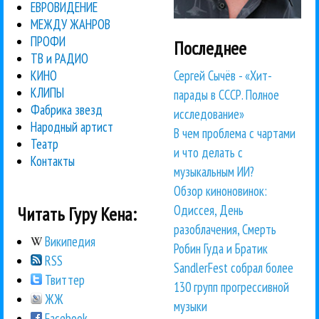
ЕВРОВИДЕНИЕ
МЕЖДУ ЖАНРОВ
ПРОФИ
Последнее
ТВ и РАДИО
Сергей Сычёв - «Хит-
КИНО
КЛИПЫ
парады в СССР. Полное
Фабрика звезд
исследование»
Народный артист
В чем проблема с чартами
Театр
и что делать с
Контакты
музыкальным ИИ?
Обзор киноновинок:
Одиссея, День
Читать Гуру Кена:
разоблачения, Смерть
Википедия
Робин Гуда и Братик
RSS
SandlerFest собрал более
Твиттер
130 групп прогрессивной
ЖЖ
музыки
Facebook