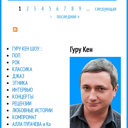
1
2
3
4
5
6
7
8
9
…
следующая
Страницы
›
последняя »
Гуру Кен
ГУРУ КЕН ШОУ:::
ПОП
РОК
КЛАССИКА
ДЖАЗ
ЭТНИКА
ИНТЕРВЬЮ
КОНЦЕРТЫ
РЕЦЕНЗИИ
ЛЮБОВНЫЕ ИСТОРИИ
КОМПРОМАТ
АЛЛА ПУГАЧЕВА и Ко