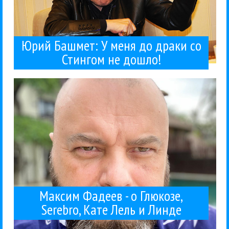
Юрий Башмет: У меня до драки со
Стингом не дошло!
«Песня Mi...
очень просили никогда не выпускать эту песню».
Любу", весь офис собрался в моем кабинете и
некоторых своих работах. «Когда я сделал "Маму
Максим Фадеев поделился воспоминаниями о
Фадеев
Наргиз
Поп
Serebro
Глюкоза
Интервью
Катя Лель
Линда
Максим
03 / 04 / 2026
Serebro, Кате Лель и Линде
Максим Фадеев - о Глюкозе,
Максим Фадеев - о Глюкозе,
Serebro, Кате Лель и Линде