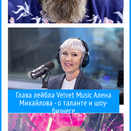
слова,...
все эти феминитивы не нравятся. Мне нравятся те
шоу-бизнесе. «Я за исконный русский язык. Мне
Music Алена Михайлова о новых правилах игры в
Музыкальный продюсер и глава лейбла Velvet
Velvet music
Интервью
Поп
Профи
03 / 04 / 2026
и шоу-бизнесе
Алена Михайлова - о таланте
Глава лейбла Velvet Music
Глава лейбла Velvet Music Алена
Михайлова - о таланте и шоу-
Линда просто прятала...
бизнесе
кадры с отцом Линды, Львом Гейманом - раньше
Например, в финале там впервые показали свежие
Линдой, Кувшиновым и Тотал / Черкуновой.
У Собчак вышел очень мощный выпуск интервью с
Фадеев
Поп
Гуру Кен Шоу:::
Интервью
Компромат
Линда
Максим
31 / 03 / 2026
Фадеевым
судиться с Максимом
Почему Линда и Total будут