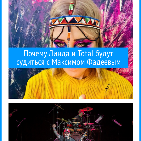
Почему Линда и Total будут
судиться с Максимом Фадеевым
Кену о причинах распада...
Теперь он впервые откровенно рассказывает Гуру
работы оркестра и старте сольной карьеры.
Москвы») не так давно объявил о прекращении
Артемий Воробьев («Оркестр волынщиков
Интервью
Оркестр Волынщиков Москвы
Этника
05 / 03 / 2026
Это и есть мой голос!
голосом Артемия Воробьева.
Артемий Воробьев: Я пою