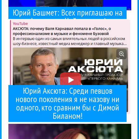
треками. А нам из Франции...
Юрий Башмет: Всех приглашаю на
потому что первым начал говорить между
видео удалено). «Я был первым диджеем в России,
интервью Родиону Чепелю (в настоящее время
Юрий Аксюта неожиданно дал откровенное
фестиваль Чайковского!
Аксюта
Интервью
Первый канал
Профи
ТВ и радио
Юрий
04 / 06 / 2026
Биланом!
сравним бы с Димой
назову ни одного, кто
нового поколения я не
Юрий Аксюта: Среди певцов
Юрий Аксюта: Среди певцов
нового поколения я не назову ни
одного, кто сравним бы с Димой
Биланом!
Год назад ее «...
первом интервью с ней. Это был ноябрь 2006 года.
откровенной и честной. И сразу вспомнил о моем
ребром» у Басты с МакSим. Марина была
Сегодня посмотрел прикольный выпуск «Вопрос
Интервью
МакSим
Поп
27 / 05 / 2026
когда только начинала
МакSим: какой она была,