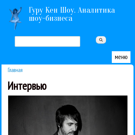
Перейти к основному содержанию
Гуру Кен Шоу. Аналитика
шоу-бизнеса
Поиск
Форма поиска
меню
Главная
Вы здесь
Интервью
в 15-16 лет...
Юрии Усачеве. «Свой первый контракт я подписал
Кац рассказал о Раневской, "Винтаже", Лолите и
Короче, большой русский композитор. В шоу Маши
Алексей Романоф ("А-Мега", "Винтаж" и т.д.)
Юрий Айзеншпис
Блестящие
Винтаж
Интервью
Лолита
Поп
Профи
04 / 07 / 2026
сочинить лучше меня!
Нейросеть не может
Алексей Романоф: