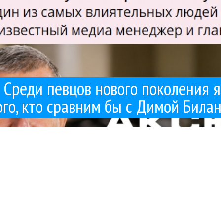
Среди певцов нового поколения я
го, кто сравним бы с Димой Била