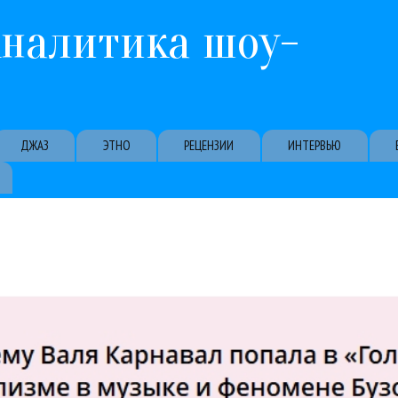
Перейти к основному содержанию
Аналитика шоу-
ДЖАЗ
ЭТНО
РЕЦЕНЗИИ
ИНТЕРВЬЮ
в России, потому что первым начал говорить между треками. А н
о дал откровенное интервью Родиону Чепелю (в настоящее время 
Интервью
Первый канал
Профи
ТВ и радио
Юрий Аксюта
04 / 06 / 2026
одного, кто сравним бы с Димой Биланом!
й Аксюта: Среди певцов нового поколения я не назов