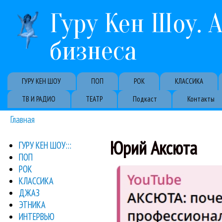
Гуру Кен Шоу. 
бизнеса
Primary links
ГУРУ КЕН ШОУ
ПОП
РОК
КЛАССИКА
ТВ И РАДИО
ТЕАТР
Подкаст
Контакты
Главная
Вы здесь
Юрий Аксюта
ГУРУ КЕН ШОУ:::
ПОП
первым диджеем 
РОК
Юрий Аксюта неожиданн
КЛАССИКА
Юри
ДЖАЗ
ЭТНИКА
ИНТЕРВЬЮ