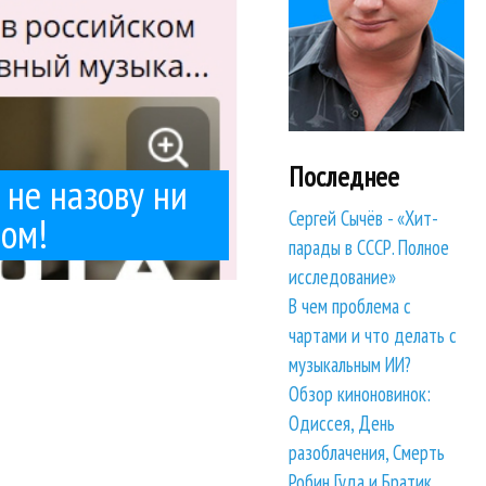
Последнее
 не назову ни
Сергей Сычёв - «Хит-
ном!
парады в СССР. Полное
исследование»
В чем проблема с
чартами и что делать с
музыкальным ИИ?
Обзор киноновинок:
Одиссея, День
разоблачения, Смерть
Робин Гуда и Братик