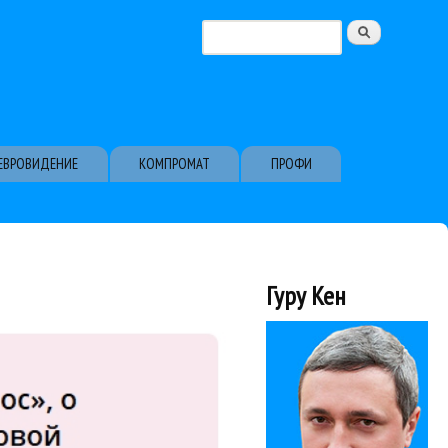
Поиск
Форма поиска
ЕВРОВИДЕНИЕ
КОМПРОМАТ
ПРОФИ
Гуру Кен
ам из Франции...
видео удалено). «Я был
у ни