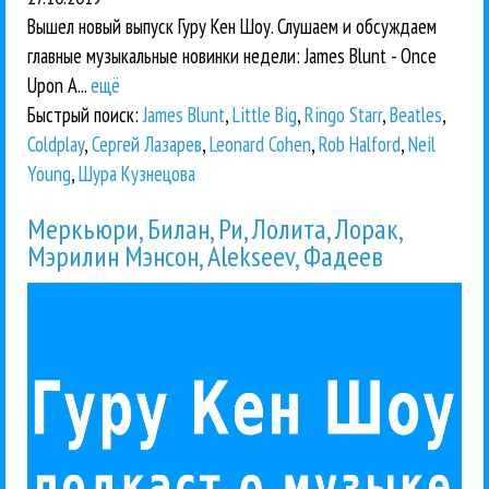
Вышел новый выпуск Гуру Кен Шоу. Слушаем и обсуждаем
главные музыкальные новинки недели: James Blunt - Once
Upon A...
ещё
Быстрый поиск:
James Blunt
,
Little Big
,
Ringo Starr
,
Beatles
,
Coldplay
,
Сергей Лазарев
,
Leonard Cohen
,
Rob Halford
,
Neil
Young
,
Шура Кузнецова
Меркьюри, Билан, Ри, Лолита, Лорак,
Мэрилин Мэнсон, Alekseev, Фадеев