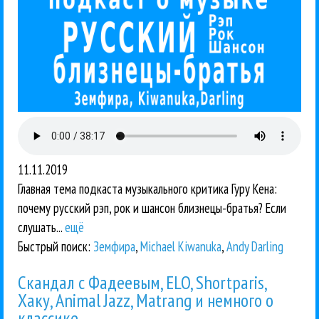
11.11.2019
Главная тема подкаста музыкального критика Гуру Кена:
почему русский рэп, рок и шансон близнецы-братья? Если
слушать...
ещё
Быстрый поиск:
Земфира
,
Michael Kiwanuka
,
Andy Darling
Скандал с Фадеевым, ELO, Shortparis,
Хаку, Animal Jazz, Matrang и немного о
классике