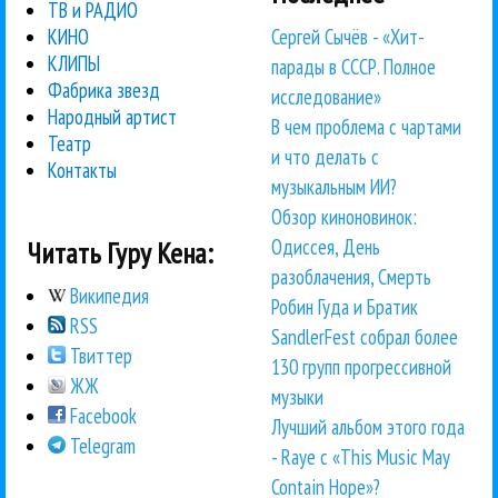
ТВ и РАДИО
Сергей Сычёв - «Хит-
КИНО
КЛИПЫ
парады в СССР. Полное
Фабрика звезд
исследование»
Народный артист
В чем проблема с чартами
Театр
и что делать с
Контакты
музыкальным ИИ?
Обзор киноновинок:
Одиссея, День
Читать Гуру Кена:
разоблачения, Смерть
Википедия
Робин Гуда и Братик
RSS
SandlerFest собрал более
Твиттер
130 групп прогрессивной
ЖЖ
музыки
Facebook
Лучший альбом этого года
Telegram
- Raye с «This Music May
Contain Hope»?