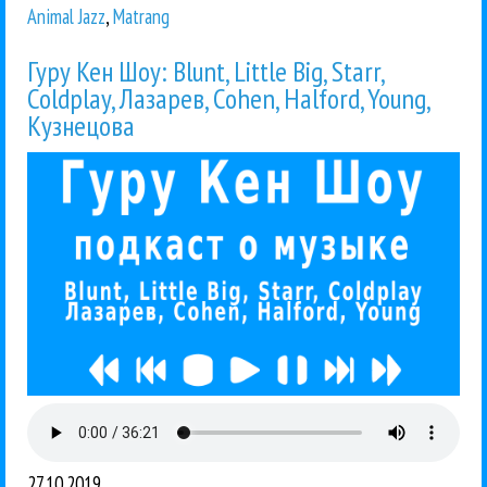
Animal Jazz
,
Matrang
Гуру Кен Шоу: Blunt, Little Big, Starr,
Coldplay, Лазарев, Cohen, Halford, Young,
Кузнецова
27.10.2019