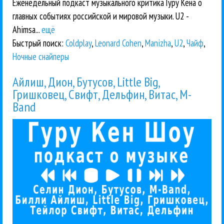
Еженедельный подкаст музыкального критика Гуру Кена о
главных событиях российской и мировой музыки. U2 -
Ahimsa...
ещё
Быстрый поиск:
Coldplay
,
Leonard Cohen
,
Manizha
,
U2
,
Чайф
,
Ночные снайперы
Айлиш, Дион, Бутусов, Little Big,
Гришковец, Свифт, Дельфин, Витас, M-
Band