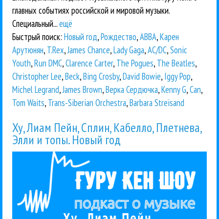
главных событиях российской и мировой музыки.
Специальный...
ещё
Быстрый поиск:
Новый год
,
Рождество
,
ABBA
,
Карен
Арутюнян
,
T.Rex
,
James Chance
,
Lady Gaga
,
AC/DC
,
Sonic
Youth
,
Run DMC
,
Clarence Carter
,
The Pogues
,
The Beatles
,
Christopher Lee
,
Beck
,
Bing Crosby
,
David Bowie
,
Iggy Pop
,
Michel Legrand
,
James Brown
,
Верка Сердючка
,
Kenny G
,
Can
,
Tom Waits
,
Trans-Siberian Orchestra
,
Barbara Streisand
Ху, Лиам Пейн, Сплин, Кабелло, Плетнева,
Элли и топы. Новый год