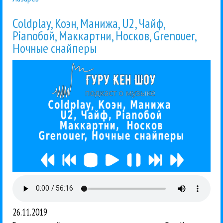
Coldplay, Коэн, Манижа, U2, Чайф,
Pianoбой, Маккартни, Носков, Grenouer,
Ночные снайперы
26.11.2019