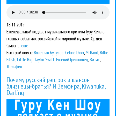
18.11.2019
Еженедельный подкаст музыкального критика Гуру Кена о
главных событиях российской и мировой музыки. Орден
Славы -...
ещё
Быстрый поиск:
Вячеслав Бутусов
,
Celine Dion
,
M-Band
,
Billie
Eilish
,
Little Big
,
Taylor Swift
,
Евгений Гришковец
,
Витас
,
Дельфин
Почему русский рэп, рок и шансон
близнецы-братья? И Земфира, Kiwanuka,
Darling