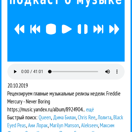
20.10.2019
Рецензируем главные музыкальные релизы недели. Freddie
Mercury - Never Boring
https://music.yandex.ru/album/8924904...
ещё
Быстрый поиск:
Queen
,
Дима Билан
,
Chris Ree
,
Лолита
,
Black
Eyed Peas
,
Ани Лорак
,
Marilyn Manson
,
Alekseev
,
Максим