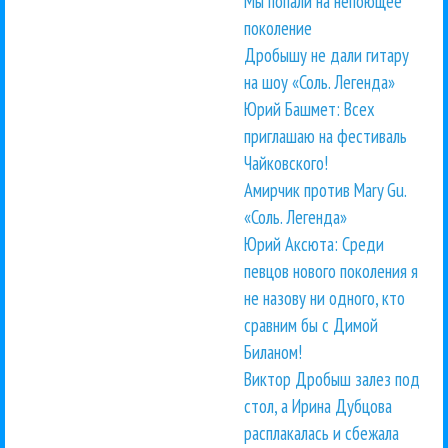
Мы попали на непоющее
поколение
Дробышу не дали гитару
на шоу «Соль. Легенда»
Юрий Башмет: Всех
приглашаю на фестиваль
Чайковского!
Амирчик против Mary Gu.
«Соль. Легенда»
Юрий Аксюта: Среди
певцов нового поколения я
не назову ни одного, кто
сравним бы с Димой
Биланом!
Виктор Дробыш залез под
стол, а Ирина Дубцова
расплакалась и сбежала