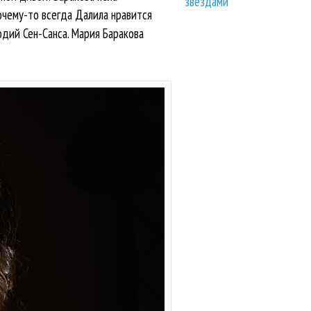
звездами
очему-то всегда Далила нравится
дий Сен-Санса. Мария Баракова