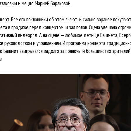
азаковым и меццо Марией Бараковой.
церт. Все его поклонники об этом знают, и сильно заранее покупают
лета в продаже перед концертом, и зал полон. Сцена увешана огром
ативный видеоряд. А на сцене — любимое детище Башмета, Всер
е руководством и управлением. И программа концерта традиционно
о Башмет заигрывался задолго за полночь, и большинство зрителей 
в.