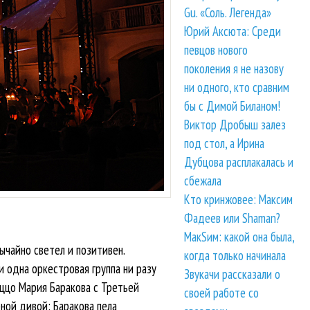
Gu. «Соль. Легенда»
Юрий Аксюта: Среди
певцов нового
поколения я не назову
ни одного, кто сравним
бы с Димой Биланом!
Виктор Дробыш залез
под стол, а Ирина
Дубцова расплакалась и
сбежала
Кто кринжовее: Максим
Фадеев или Shaman?
МакSим: какой она была,
ычайно светел и позитивен.
когда только начинала
и одна оркестровая группа ни разу
Звукачи рассказали о
еццо Мария Баракова с Третьей
своей работе со
рной дивой: Баракова пела