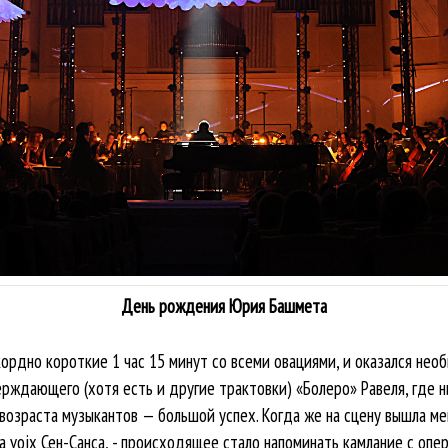
День рождения Юрия Башмета
ордно короткие 1 час 15 минут со всеми овациями, и оказался необ
ерждающего (хотя есть и другие трактовки) «Болеро» Равеля, где н
 возраста музыкантов — большой успех. Когда же на сцену вышла м
ta voix Сен-Санса, - происходящее стало напоминать камлание с опе