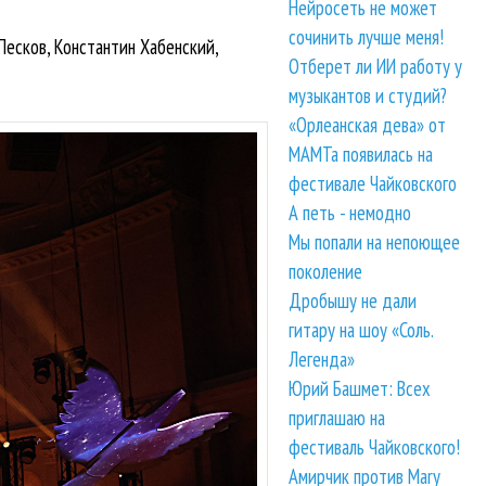
Нейросеть не может
сочинить лучше меня!
Песков, Константин Хабенский,
Отберет ли ИИ работу у
музыкантов и студий?
«Орлеанская дева» от
МАМТа появилась на
фестивале Чайковского
А петь - немодно
Мы попали на непоющее
поколение
Дробышу не дали
гитару на шоу «Соль.
Легенда»
Юрий Башмет: Всех
приглашаю на
фестиваль Чайковского!
Амирчик против Mary