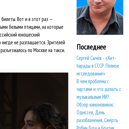
 билеты. Вот и в этот раз —
ными белыми птицами, на которые
оссийский юношеский
 нигде не разглашается. Зрителей
Последнее
разъезжалось по Москве на такси.
Сергей Сычёв - «Хит-
парады в СССР. Полное
исследование»
В чем проблема с
чартами и что делать с
музыкальным ИИ?
Обзор киноновинок:
Одиссея, День
разоблачения, Смерть
Робин Гуда и Братик