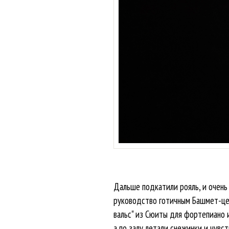
Дальше подкатили рояль, и очень
руководство готичным Башмет-цен
вальс" из Сюиты для фортепиано 
а по залу летали снежинки и чувс