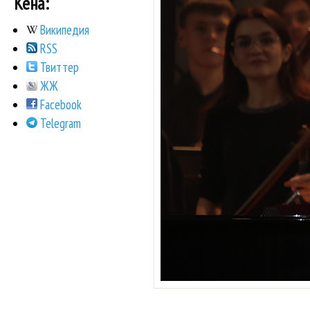
Кена:
Википедия
RSS
Твиттер
ЖЖ
Facebook
Telegram