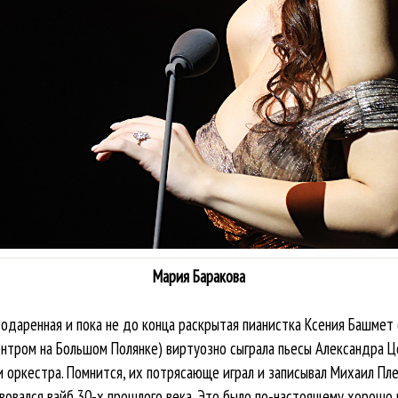
Мария Баракова
 одаренная и пока не до конца раскрытая пианистка Ксения Башмет
тром на Большом Полянке) виртуозно сыграла пьесы Александра Ц
и оркестра. Помнится, их потрясающе играл и записывал Михаил Пл
твовался вайб 30-х прошлого века. Это было по-настоящему хорошо