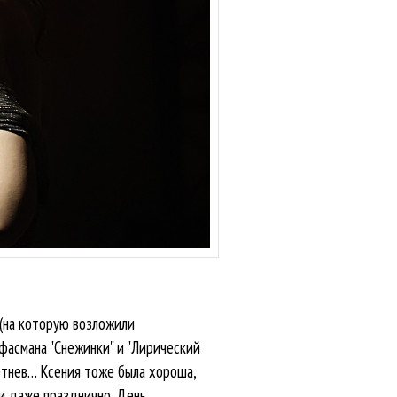
 (на которую возложили
фасмана "Снежинки" и "Лирический
етнев… Ксения тоже была хороша,
 и даже празднично. День