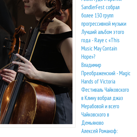
SandlerFest собрал
более 130 групп
прогрессивной музыки
Лучший альбом этого
года - Raye с «This
Music May Contain
Hope»?
Владимир
Преображенский - Magic
Hands of Victoria
Фестиваль Чайковского
в Клину вобрал джаз
Мерабовой и всего
Чайковского в
Демьяново
Алексей Романоф: