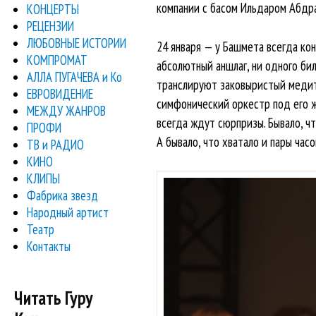
компании с басом Ильдаром Абдр
КОНЦЕРТЫ
РЕЦЕНЗИИ
ЛЮБОВНЫЕ ИСТОРИИ
24 января — у Башмета всегда кон
КОМПРОМАТ
абсолютный аншлаг, ни одного би
АЛЛА ПУГАЧЕВА и Ко
транслируют заковыристый медит
ЕВРОВИДЕНИЕ
симфонический оркестр под его ж
МЕЖДУ ЖАНРОВ
всегда ждут сюрпризы. Бывало, чт
ПРОФИ
А бывало, что хватало и пары часо
ТВ и РАДИО
КИНО
КЛИПЫ
Фабрика звезд
Народный артист
Театр
Контакты
Читать Гуру