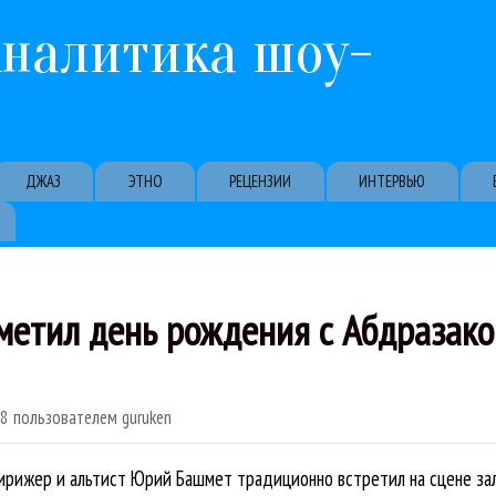
Перейти к основному содержанию
Аналитика шоу-
ДЖАЗ
ЭТНО
РЕЦЕНЗИИ
ИНТЕРВЬЮ
етил день рождения с Абдразако
18
пользователем
guruken
рижер и альтист Юрий Башмет традиционно встретил на сцене зала