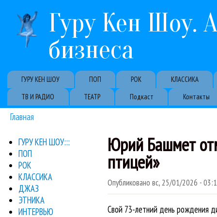
Гуру Кен Шоу. 
бизнеса
Primary links
ГУРУ КЕН ШОУ
ПОП
РОК
КЛАССИКА
ТВ И РАДИО
ТЕАТР
Подкаст
Контакты
Главная
Вы здесь
Юрий Башмет отм
ГУРУ КЕН ШОУ:::
ПОП
птицей»
РОК
КЛАССИКА
Опубликовано
вс, 25/01/2026 - 03:
ДЖАЗ
ЭТНИКА
Свой 73-летний день рождения ди
ИНТЕРВЬЮ