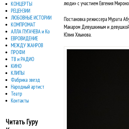
люди» с участием Евгения Мироно
КОНЦЕРТЫ
РЕЦЕНЗИИ
ЛЮБОВНЫЕ ИСТОРИИ
Постановка режиссера Мурата Аб
КОМПРОМАТ
Макаром Девушкиным и девушкой-
АЛЛА ПУГАЧЕВА и Ко
Юлия Хлынова.
ЕВРОВИДЕНИЕ
МЕЖДУ ЖАНРОВ
ПРОФИ
ТВ и РАДИО
КИНО
КЛИПЫ
Фабрика звезд
Народный артист
Театр
Контакты
Читать Гуру