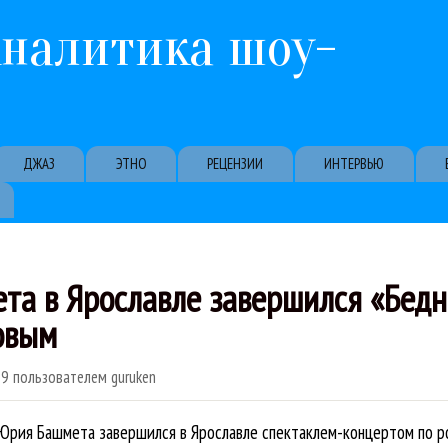
Перейти к основному содержанию
Аналитика шоу-
ДЖАЗ
ЭТНО
РЕЦЕНЗИИ
ИНТЕРВЬЮ
та в Ярославле завершился «Бед
овым
29
пользователем
guruken
Юрия Башмета завершился в Ярославле спектаклем-концертом по р