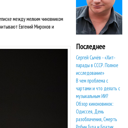
еписке между мелким чиновником
читывают Евгений Миронов и
Последнее
Сергей Сычёв - «Хит-
парады в СССР. Полное
исследование»
В чем проблема с
чартами и что делать с
музыкальным ИИ?
Обзор киноновинок:
Одиссея, День
разоблачения, Смерть
Робин Гуда и Братик