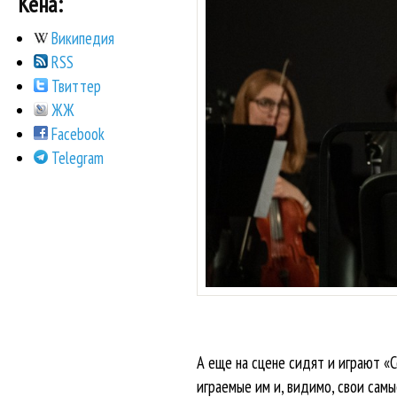
Кена:
Википедия
RSS
Твиттер
ЖЖ
Facebook
Telegram
А еще на сцене сидят и играют «
играемые им и, видимо, свои сам