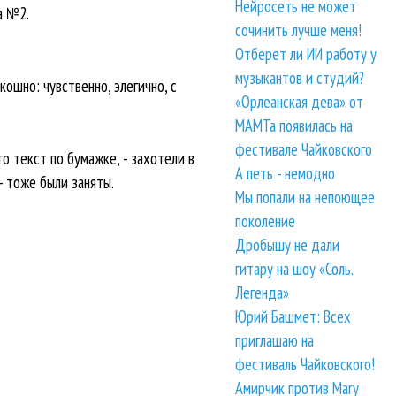
Нейросеть не может
а №2.
сочинить лучше меня!
Отберет ли ИИ работу у
музыкантов и студий?
ошно: чувственно, элегично, с
«Орлеанская дева» от
МАМТа появилась на
фестивале Чайковского
о текст по бумажке, - захотели в
А петь - немодно
- тоже были заняты.
Мы попали на непоющее
поколение
Дробышу не дали
гитару на шоу «Соль.
Легенда»
Юрий Башмет: Всех
приглашаю на
фестиваль Чайковского!
Амирчик против Mary