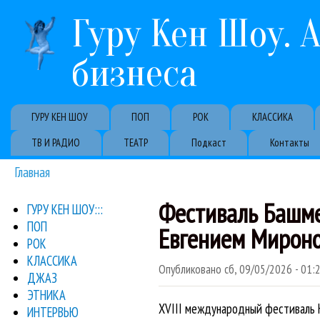
Гуру Кен Шоу. 
бизнеса
Primary links
ГУРУ КЕН ШОУ
ПОП
РОК
КЛАССИКА
ТВ И РАДИО
ТЕАТР
Подкаст
Контакты
Главная
Вы здесь
Фестиваль Башме
ГУРУ КЕН ШОУ:::
ПОП
Евгением Мирон
РОК
КЛАССИКА
Опубликовано
сб, 09/05/2026 - 01:
ДЖАЗ
ЭТНИКА
XVIII международный фестиваль 
ИНТЕРВЬЮ