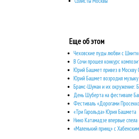
Солисты Москвы
Еще об этом
Чеховские пуды любви с Шнитке
В Сочи прошел конкурс компози
Юрий Башмет привез в Москву 
Юрий Башмет возродил музыку
Брамс-Шуман и их окружение: Б
День Шуберта на фестивале Ба
Фестиваль «Дорогами Просекко
«Три Гарольда» Юрия Башмета
Нино Катамадзе впервые спела
«Маленький принц» с Хабенски