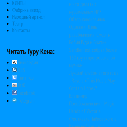
КЛИПЫ
и что делать с
Фабрика звезд
музыкальным ИИ?
Народный артист
Обзор киноновинок:
Театр
Одиссея, День
Контакты
разоблачения, Смерть
Робин Гуда и Братик
SandlerFest собрал более
Читать Гуру Кена:
130 групп прогрессивной
Википедия
музыки
RSS
Лучший альбом этого года
Твиттер
- Raye с «This Music May
ЖЖ
Contain Hope»?
Facebook
Владимир
Telegram
Преображенский - Magic
Hands of Victoria
Фестиваль Чайковского в
Клину вобрал джаз