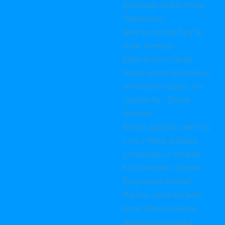
приглашаю на фестиваль
Чайковского!
Амирчик против Mary Gu.
«Соль. Легенда»
Юрий Аксюта: Среди
певцов нового поколения я
не назову ни одного, кто
сравним бы с Димой
Биланом!
Виктор Дробыш залез под
стол, а Ирина Дубцова
расплакалась и сбежала
Кто кринжовее: Максим
Фадеев или Shaman?
МакSим: какой она была,
когда только начинала
Звукачи рассказали о