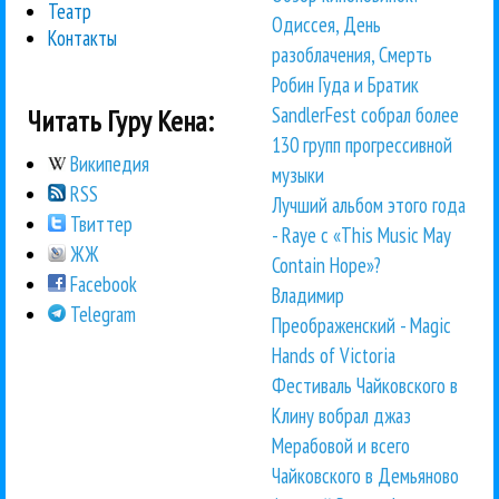
Театр
Одиссея, День
Контакты
разоблачения, Смерть
Робин Гуда и Братик
SandlerFest собрал более
Читать Гуру Кена:
130 групп прогрессивной
Википедия
музыки
RSS
Лучший альбом этого года
Твиттер
- Raye с «This Music May
ЖЖ
Contain Hope»?
Facebook
Владимир
Telegram
Преображенский - Magic
Hands of Victoria
Фестиваль Чайковского в
Клину вобрал джаз
Мерабовой и всего
Чайковского в Демьяново