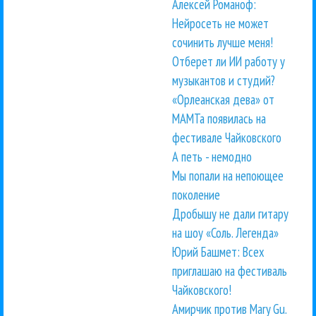
Алексей Романоф:
Нейросеть не может
сочинить лучше меня!
Отберет ли ИИ работу у
музыкантов и студий?
«Орлеанская дева» от
МАМТа появилась на
фестивале Чайковского
А петь - немодно
Мы попали на непоющее
поколение
Дробышу не дали гитару
на шоу «Соль. Легенда»
Юрий Башмет: Всех
приглашаю на фестиваль
Чайковского!
Амирчик против Mary Gu.