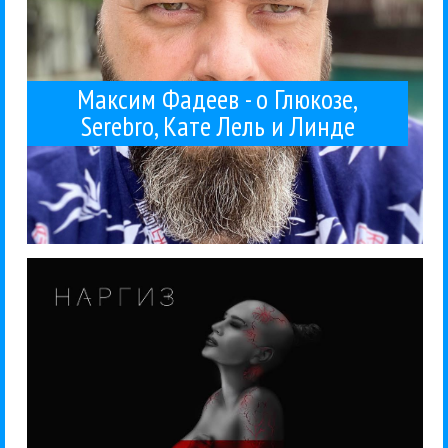
Максим Фадеев - о Глюкозе,
Serebro, Кате Лель и Линде
волнений нет....
«Монолит», 2016. Жанр: поп, поп-рок. Повода для
отечественного шоу-биза, или все-таки нет?
Максиму Фадееву «вписать» Наргиз в реалии
Слушаешь альбом, и гадаешь — ну как, удалось
Наргиз
Поп
Рецензии
10 / 10 / 2016
Наргиз - «Шум сердца»