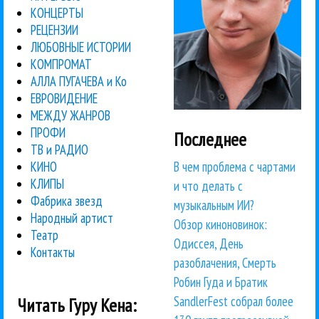
КОНЦЕРТЫ
РЕЦЕНЗИИ
ЛЮБОВНЫЕ ИСТОРИИ
КОМПРОМАТ
АЛЛА ПУГАЧЕВА и Ко
ЕВРОВИДЕНИЕ
МЕЖДУ ЖАНРОВ
ПРОФИ
Последнее
ТВ и РАДИО
В чем проблема с чартами
КИНО
КЛИПЫ
и что делать с
Фабрика звезд
музыкальным ИИ?
Народный артист
Обзор киноновинок:
Театр
Одиссея, День
Контакты
разоблачения, Смерть
Робин Гуда и Братик
SandlerFest собрал более
Читать Гуру Кена: