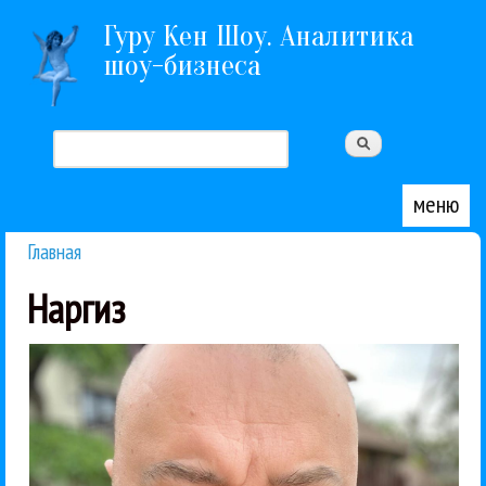
Перейти к основному содержанию
Гуру Кен Шоу. Аналитика
шоу-бизнеса
Поиск
Форма поиска
меню
Главная
Вы здесь
Наргиз
«Песня Mi...
очень просили никогда не выпускать эту песню».
Любу", весь офис собрался в моем кабинете и
некоторых своих работах. «Когда я сделал "Маму
Максим Фадеев поделился воспоминаниями о
Фадеев
Наргиз
Поп
Serebro
Глюкоза
Интервью
Катя Лель
Линда
Максим
03 / 04 / 2026
Serebro, Кате Лель и Линде
Максим Фадеев - о Глюкозе,