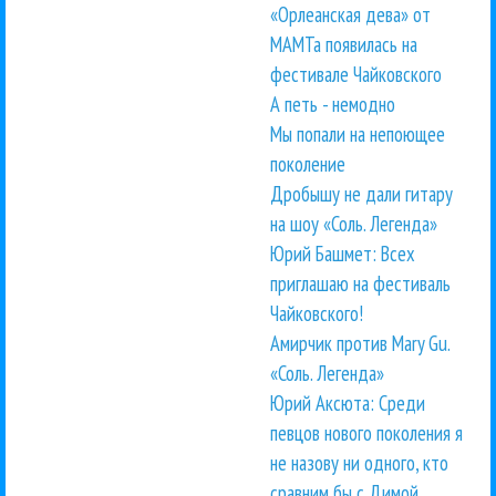
«Орлеанская дева» от
МАМТа появилась на
фестивале Чайковского
А петь - немодно
Мы попали на непоющее
поколение
Дробышу не дали гитару
на шоу «Соль. Легенда»
Юрий Башмет: Всех
приглашаю на фестиваль
Чайковского!
Амирчик против Mary Gu.
«Соль. Легенда»
Юрий Аксюта: Среди
певцов нового поколения я
не назову ни одного, кто
сравним бы с Димой