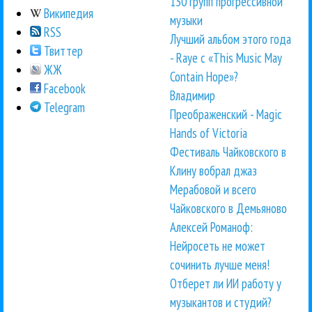
130 групп прогрессивной
Википедия
музыки
RSS
Лучший альбом этого года
Твиттер
- Raye с «This Music May
ЖЖ
Contain Hope»?
Facebook
Владимир
Telegram
Преображенский - Magic
Hands of Victoria
Фестиваль Чайковского в
Клину вобрал джаз
Мерабовой и всего
Чайковского в Демьяново
Алексей Романоф:
Нейросеть не может
сочинить лучше меня!
Отберет ли ИИ работу у
музыкантов и студий?