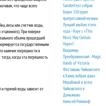
SandlerFest собрал
мативам, что чаще всего
более 130 групп
прогрессивной музыки
Лучший альбом этого
ка, весы или счетчик воды,
года - Raye с «This
эталонного). При поверке
Music May Contain
 реального объема прошедшей
Hope»?
 нормируется государственными
Владимир
то наличие погрешности в
Преображенский - Magic
 тогда, когда эта погрешность
Hands of Victoria
Фестиваль Чайковского
в Клину вобрал джаз
Мерабовой и всего
Чайковского в
 и горячей воды зависит от
Демьяново
Алексей Романоф: