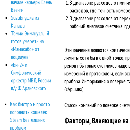
начале карьеры Елены
В диапазоне расходов от миним
Ваенги
расходов, где точность измер
Suzuki ушла из
В диапазоне расходов от перех
Канады
рабочий диапазон счетчика, гд
Томми Эммануэль: Я
готов умереть на
«Мамакабо» от
Эти значения являются критическ
поцелуев!
лимиты хотя бы в одной точке, п
«Би-2» и
ремонт бытовых счетчиков чаще в
Симфонический
измерений в протоколе и, если в
оркестр МВД России
прибора. Информация о поверке 
п/у Ф.Арановского
(«Аршин»).
Как быстро и просто
Список компаний по поверке счет
пополнить кошелёк
Факторы, Влияющие на 
Steam без лишних
проблем