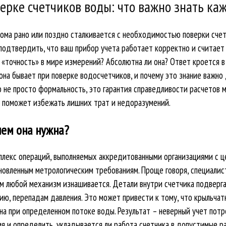
ерке счетчиков воды: что важно знать к
ма рано или поздно сталкивается с необходимостью поверки счет
а подтвердить, что ваш прибор учета работает корректно и считае
 «точность» в мире измерений? Абсолютна ли она? Ответ кроется в
 она бывает при поверке водосчетчиков, и почему это знание важн
то не просто формальность, это гарантия справедливости расчетов
в поможет избежать лишних трат и недоразумений.
чем она нужна?
мплекс операций, выполняемых аккредитованными организациями с
новленным метрологическим требованиям. Проще говоря, специалис
ем любой механизм изнашивается. Детали внутри счетчика подвер
нию, перепадам давления. Это может привести к тому, что крыльча
на при определенном потоке воды. Результат – неверный учет потре
ия и определить, укладывается ли работа счетчика в допустимые р