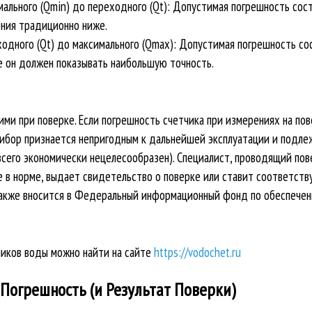
ального (Qmin) до переходного (Qt): Допустимая погрешность сос
ения традиционно ниже.
одного (Qt) до максимального (Qmax): Допустимая погрешность со
е он должен показывать наибольшую точность.
ими при поверке. Если погрешность счетчика при измерениях на по
рибор признается непригодным к дальнейшей эксплуатации и подле
сего экономически нецелесообразен). Специалист, проводящий пов
се в норме, выдает свидетельство о поверке или ставит соответст
также вносится в Федеральный информационный фонд по обеспече
чиков воды можно найти на сайте
https://vodochet.ru
Погрешность (и Результат Поверки)