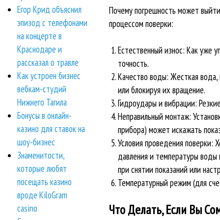
Егор Крид объяснил
Почему погрешность может выйти з
эпизод с телефонами
процессом поверки:
на концерте в
Краснодаре и
Естественный износ: Как уже у
рассказал о травле
точность.
Как устроен бизнес
Качество воды: Жесткая вода, 
вебкам-студий
или блокируя их вращение.
Нижнего Тагила
Гидроудары и вибрации: Резкие
Бонусы в онлайн-
Неправильный монтаж: Установ
казино для ставок на
прибора) может искажать показ
шоу-бизнес
Условия проведения поверки: Х
Знаменитости,
давления и температуры воды в
которые любят
при снятии показаний или наст
посещать казино
Температурный режим (для счет
вроде KiloGram
Что Делать, Если Вы Со
casino