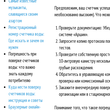
Самые известные
музыканты,
Предположим, ваш счетчик успешн
славящиеся своим
необоснованно высоким). Что мож
азартом
Регистрационный
Проверьте документацию: Убеди
номер счетчика воды:
системе «Аршин».
Где искать и зачем он
Запросите копию протокола по
нужен
тестов.
Погрешность при
Проведите собственную просте
поверке счетчиков
10-литровую канистру нескольк
воды: что важно
грубые расхождения.
знать каждому
Обратитесь в управляющую ком
потребителю
проверка или комиссионный ос
Куда нести поверку
Закажите внеочередную поверк
счетчиков воды:
организации или в стационарно
инструкция и советы
Браузерные онлайн-
Понимание того, что такое погре