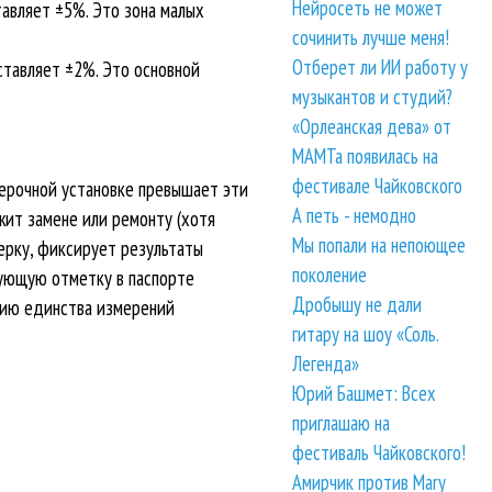
Нейросеть не может
тавляет ±5%. Это зона малых
сочинить лучше меня!
Отберет ли ИИ работу у
ставляет ±2%. Это основной
музыкантов и студий?
«Орлеанская дева» от
МАМТа появилась на
фестивале Чайковского
верочной установке превышает эти
А петь - немодно
жит замене или ремонту (хотя
Мы попали на непоющее
ерку, фиксирует результаты
поколение
вующую отметку в паспорте
Дробышу не дали
нию единства измерений
гитару на шоу «Соль.
Легенда»
Юрий Башмет: Всех
приглашаю на
фестиваль Чайковского!
Амирчик против Mary