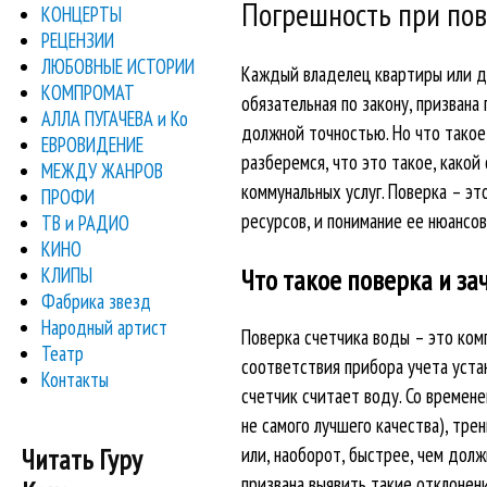
Погрешность при пов
КОНЦЕРТЫ
РЕЦЕНЗИИ
ЛЮБОВНЫЕ ИСТОРИИ
Каждый владелец квартиры или до
КОМПРОМАТ
обязательная по закону, призван
АЛЛА ПУГАЧЕВА и Ко
должной точностью. Но что такое
ЕВРОВИДЕНИЕ
разберемся, что это такое, какой
МЕЖДУ ЖАНРОВ
коммунальных услуг. Поверка – э
ПРОФИ
ресурсов, и понимание ее нюансо
ТВ и РАДИО
КИНО
КЛИПЫ
Что такое поверка и за
Фабрика звезд
Народный артист
Поверка счетчика воды – это ко
Театр
соответствия прибора учета уста
Контакты
счетчик считает воду. Со времен
не самого лучшего качества), тре
Читать Гуру
или, наоборот, быстрее, чем долж
призвана выявить такие отклонен