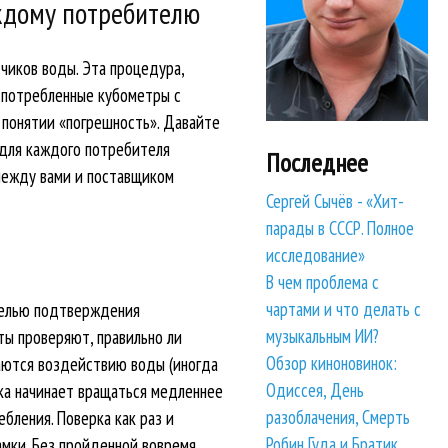
аждому потребителю
чиков воды. Эта процедура,
т потребленные кубометры с
 понятии «погрешность». Давайте
о для каждого потребителя
Последнее
 между вами и поставщиком
Сергей Сычёв - «Хит-
парады в СССР. Полное
исследование»
В чем проблема с
чартами и что делать с
 целью подтверждения
музыкальным ИИ?
ты проверяют, правильно ли
Обзор киноновинок:
гаются воздействию воды (иногда
Одиссея, День
тка начинает вращаться медленнее
разоблачения, Смерть
бления. Поверка как раз и
Робин Гуда и Братик
амки. Без пройденной вовремя