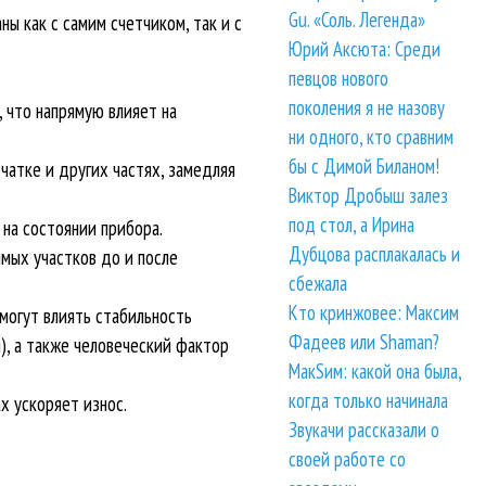
Gu. «Соль. Легенда»
ы как с самим счетчиком, так и с
Юрий Аксюта: Среди
певцов нового
поколения я не назову
 что напрямую влияет на
ни одного, кто сравним
бы с Димой Биланом!
чатке и других частях, замедляя
Виктор Дробыш залез
под стол, а Ирина
 на состоянии прибора.
Дубцова расплакалась и
мых участков до и после
сбежала
Кто кринжовее: Максим
могут влиять стабильность
Фадеев или Shaman?
), а также человеческий фактор
МакSим: какой она была,
когда только начинала
х ускоряет износ.
Звукачи рассказали о
своей работе со