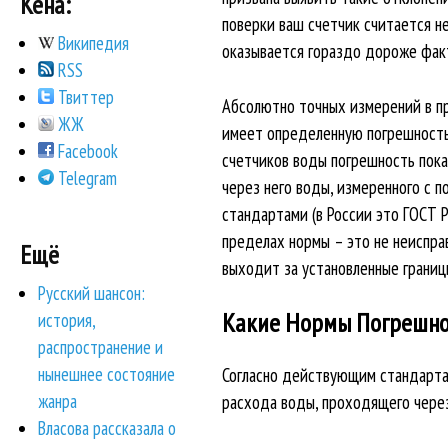
Кена:
поверки ваш счетчик считается не
Википедия
оказывается гораздо дороже фак
RSS
Твиттер
Абсолютно точных измерений в пр
ЖЖ
имеет определенную погрешность 
Facebook
счетчиков воды погрешность пока
Telegram
через него воды, измеренного с 
стандартами (в России это ГОСТ 
пределах нормы – это не неисправ
Ещё
выходит за установленные границ
Русский шансон:
Какие Нормы Погрешно
история,
распространение и
нынешнее состояние
Согласно действующим стандартам
жанра
расхода воды, проходящего через
Власова рассказала о