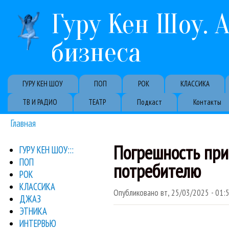
Гуру Кен Шоу. 
бизнеса
Primary links
ГУРУ КЕН ШОУ
ПОП
РОК
КЛАССИКА
ТВ И РАДИО
ТЕАТР
Подкаст
Контакты
Главная
Вы здесь
Погрешность при
ГУРУ КЕН ШОУ:::
ПОП
потребителю
РОК
КЛАССИКА
Опубликовано
вт, 25/03/2025 - 01:
ДЖАЗ
ЭТНИКА
ИНТЕРВЬЮ