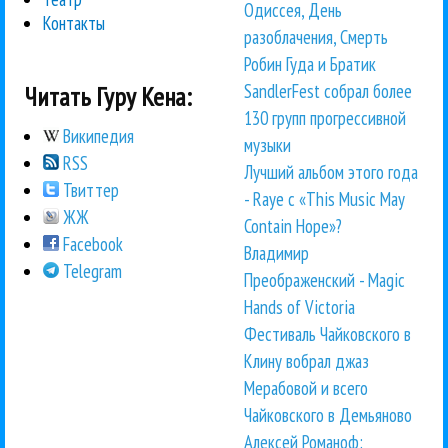
Одиссея, День
Контакты
разоблачения, Смерть
Робин Гуда и Братик
SandlerFest собрал более
Читать Гуру Кена:
130 групп прогрессивной
Википедия
музыки
RSS
Лучший альбом этого года
Твиттер
- Raye с «This Music May
ЖЖ
Contain Hope»?
Facebook
Владимир
Telegram
Преображенский - Magic
Hands of Victoria
Фестиваль Чайковского в
Клину вобрал джаз
Мерабовой и всего
Чайковского в Демьяново
Алексей Романоф: