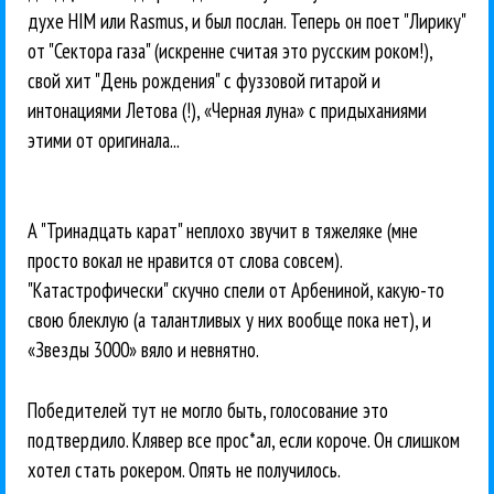
духе HIM или Rasmus, и был послан. Теперь он поет "Лирику"
от "Сектора газа" (искренне считая это русским роком!),
свой хит "День рождения" с фуззовой гитарой и
интонациями Летова (!), «Черная луна» с придыханиями
этими от оригинала...
А "Тринадцать карат" неплохо звучит в тяжеляке (мне
просто вокал не нравится от слова совсем).
"Катастрофически" скучно спели от Арбениной, какую-то
свою блеклую (а талантливых у них вообще пока нет), и
«Звезды 3000» вяло и невнятно.
Победителей тут не могло быть, голосование это
подтвердило. Клявер все прос*ал, если короче. Он слишком
хотел стать рокером. Опять не получилось.