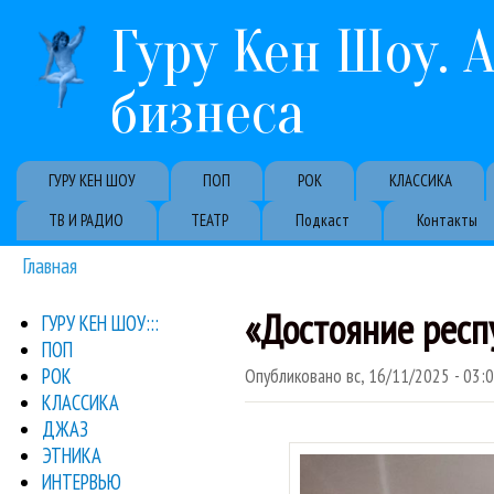
Гуру Кен Шоу. 
бизнеса
Primary links
ГУРУ КЕН ШОУ
ПОП
РОК
КЛАССИКА
ТВ И РАДИО
ТЕАТР
Подкаст
Контакты
Главная
Вы здесь
«Достояние респ
ГУРУ КЕН ШОУ:::
ПОП
РОК
Опубликовано
вс, 16/11/2025 - 03:
КЛАССИКА
ДЖАЗ
ЭТНИКА
ИНТЕРВЬЮ