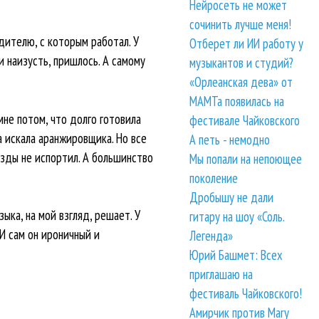
Нейросеть не может
сочинить лучше меня!
дителю, с которым работал. У
Отберет ли ИИ работу у
и наизусть, пришлось. А самому
музыкантов и студий?
«Орлеанская дева» от
МАМТа появилась на
мне потом, что долго готовила
фестивале Чайковского
а искала аранжировщика. Но все
А петь - немодно
озды не испортил. А большинство
Мы попали на непоющее
поколение
Дробышу не дали
ыка, на мой взгляд, решает. У
гитару на шоу «Соль.
И сам он ироничный и
Легенда»
Юрий Башмет: Всех
приглашаю на
фестиваль Чайковского!
Амирчик против Mary