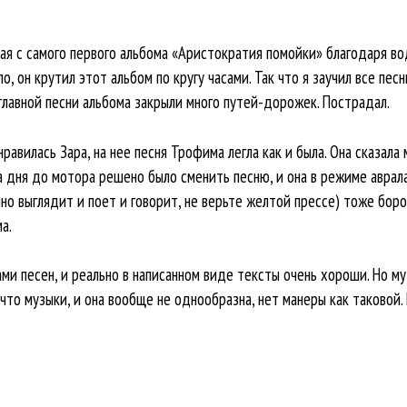
ая с самого первого альбома «Аристократия помойки» благодаря во
, он крутил этот альбом по кругу часами. Так что я заучил все песн
главной песни альбома закрыли много путей-дорожек. Пострадал.
равилась Зара, на нее песня Трофима легла как и была. Она сказала 
а дня до мотора решено было сменить песню, и она в режиме аврал
чно выглядит и поет и говорит, не верьте желтой прессе) тоже бор
а.
ми песен, и реально в написанном виде тексты очень хороши. Но муз
то музыки, и она вообще не однообразна, нет манеры как таковой. 