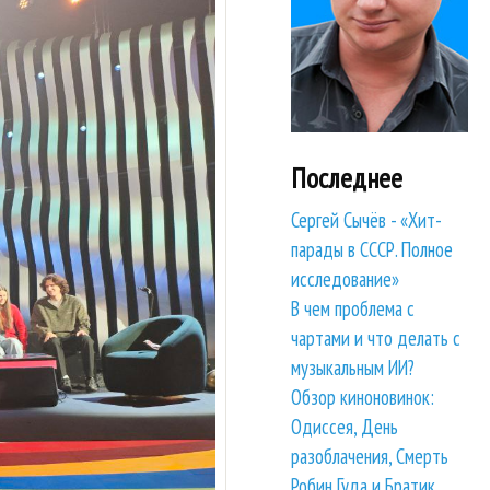
Последнее
Сергей Сычёв - «Хит-
парады в СССР. Полное
исследование»
В чем проблема с
чартами и что делать с
музыкальным ИИ?
Обзор киноновинок:
Одиссея, День
разоблачения, Смерть
Робин Гуда и Братик