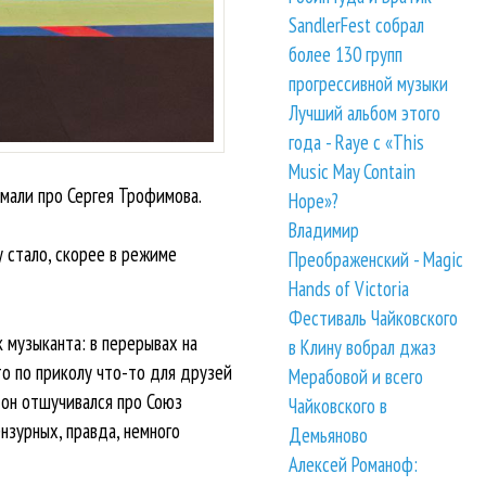
SandlerFest собрал
более 130 групп
прогрессивной музыки
Лучший альбом этого
года - Raye с «This
Music May Contain
имали про Сергея Трофимова.
Hope»?
Владимир
у стало, скорее в режиме
Преображенский - Magic
Hands of Victoria
Фестиваль Чайковского
к музыканта: в перерывах на
в Клину вобрал джаз
 то по приколу что-то для друзей
Мерабовой и всего
- он отшучивался про Союз
Чайковского в
ензурных, правда, немного
Демьяново
Алексей Романоф: