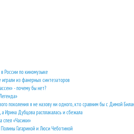
 в России по киномузыке
е играли из фанерных синтезаторов
ссен» - почему бы нет?
 Легенда»
го поколения я не назову ни одного, кто сравним бы с Димой Била
 а Ирина Дубцова расплакалась и сбежала
та спел «Часики»
й Полины Гагариной и Люси Чеботиной