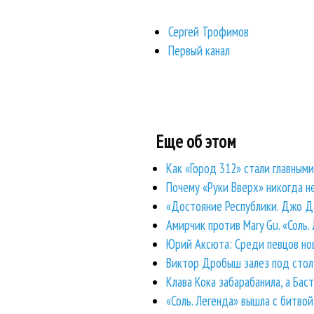
Сергей Трофимов
Первый канал
Еще об этом
Как «Город 312» стали главными
Почему «Руки Вверх» никогда н
«Достояние Республики. Джо Да
Амирчик против Mary Gu. «Соль.
Юрий Аксюта: Среди певцов ново
Виктор Дробыш залез под стол,
Клава Кока забарабанила, а Бас
«Соль. Легенда» вышла с битво