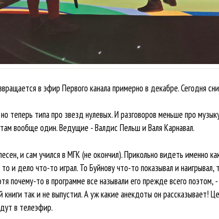
звращается в эфир Первого канала примерно в декабре. Сегодня сн
 но теперь типа про звезд нулевых. И разговоров меньше про музык
 там вообще один. Ведущие - Валдис Пельш и Валя Карнавал.
есен, и сам учился в МГК (не окончил). Прикольно видеть именно ка
 то и дело что-то играл. То Буйнову что-то показывал и наигрывал,
Хотя почему-то в программе все называли его прежде всего поэтом, 
й книги так и не выпустил. А уж какие анекдоты он рассказывает! Ц
йдут в телеэфир.