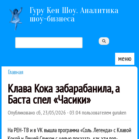
Перейти к основному содержанию
Гуру Кен Шоу. Аналитика
шоу-бизнеса
Поиск
Форма поиска
меню
Главная
Вы здесь
Клава Кока забарабанила, а
Баста спел «Часики»
Опубликовано
сб, 23/05/2026 - 03:04
пользователем
guruken
На РЕН-ТВ и в VK вышла программа «Соль. Легенда» с Клавой
Кокой и Лешей Свиком с целью показать, как эти поп-