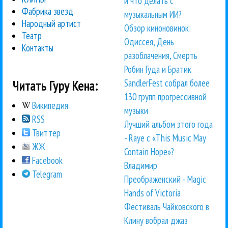
и что делать с
Фабрика звезд
музыкальным ИИ?
Народный артист
Обзор киноновинок:
Театр
Одиссея, День
Контакты
разоблачения, Смерть
Робин Гуда и Братик
SandlerFest собрал более
Читать Гуру Кена:
130 групп прогрессивной
Википедия
музыки
RSS
Лучший альбом этого года
Твиттер
- Raye с «This Music May
ЖЖ
Contain Hope»?
Facebook
Владимир
Telegram
Преображенский - Magic
Hands of Victoria
Фестиваль Чайковского в
Клину вобрал джаз