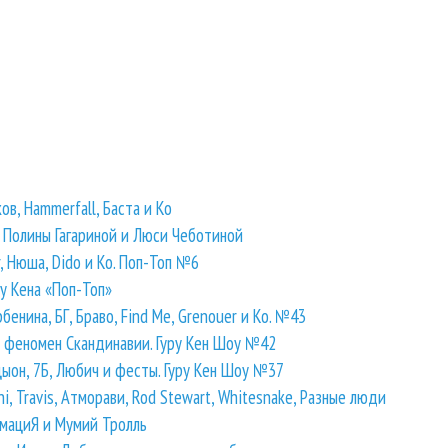
ков, Hammerfall, Баста и Ко
й Полины Гагариной и Люси Чеботиной
r, Нюша, Dido и Ко. Поп-Топ №6
у Кена «Поп-Топ»
енина, БГ, Браво, Find Me, Grenouer и Ко. №43
 и феномен Скандинавии. Гуру Кен Шоу №42
кцыон, 7Б, Любич и фесты. Гуру Кен Шоу №37
ni, Travis, Атморави, Rod Stewart, Whitesnake, Разные люди
имациЯ и Мумий Тролль