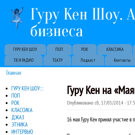
Гуру Кен Шоу. 
бизнеса
Primary links
ГУРУ КЕН ШОУ
ПОП
РОК
КЛАССИКА
ТВ И РАДИО
ТЕАТР
Подкаст
Контакты
Главная
Вы здесь
Гуру Кен на «Маяк
ГУРУ КЕН ШОУ:::
ПОП
РОК
Опубликовано
сб, 17/05/2014 - 17:
КЛАССИКА
ДЖАЗ
16 мая Гуру Кен принял участие в
ЭТНИКА
ИНТЕРВЬЮ