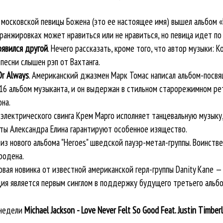
У московской певицы Божена (это ее настоящее имя) вышел альбом 
ранжировках может нравиться или не нравиться, но певица идет по 
появился другой
. Нечего рассказать, кроме того, что автор музыки: 
песни слышен рэп от Вахтанга.
Or Always
. Американский джазмен Марк Томас написал альбом-посв
 16 альбом музыканта, и он выдержан в стильном старорежимном р
на.
а электрического свинга Крем Марго исполняет танцевальную музыку
сты Александра Елина гарантируют особенное изящество.
л из нового альбома "Heroes" шведской пауэр-метал-группы. Воинств
родена.
товая новинка от известной американской герл-группы Danity Kane —
ция является первым синглом в поддержку будущего третьего альбо
 недели
Michael Jackson - Love Never Felt So Good Feat. Justin Timber