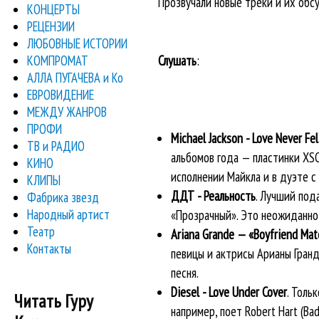
Прозвучали новые треки и их об
КОНЦЕРТЫ
РЕЦЕНЗИИ
ЛЮБОВНЫЕ ИСТОРИИ
КОМПРОМАТ
Слушать
:
АЛЛА ПУГАЧЕВА и Ко
ЕВРОВИДЕНИЕ
МЕЖДУ ЖАНРОВ
ПРОФИ
Michael Jackson - Love Never Fel
ТВ и РАДИО
альбомов года — пластинки XSC
КИНО
исполнении Майкла и в дуэте с
КЛИПЫ
ДДТ - Реальность
. Лучший под
Фабрика звезд
Народный артист
«Прозрачный». Это неожиданно
Театр
Ariana Grande — «Boyfriend Mate
Контакты
певицы и актрисы Арианы Гранд
песня.
Diesel - Love Under Cover
. Толь
Читать Гуру
например, поет Robert Hart (Ba