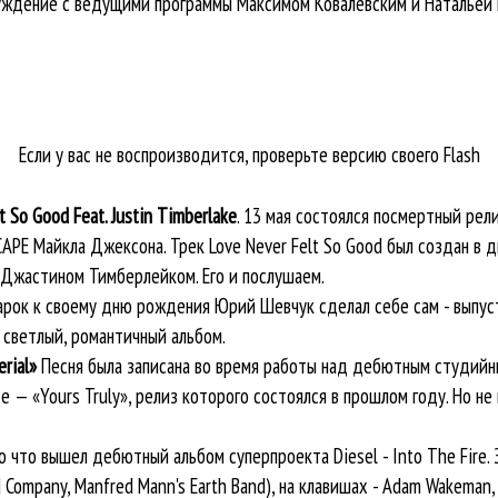
суждение с ведущими программы Максимом Ковалевским и Натальей
Если у вас не воспроизводится, проверьте версию своего Flash
t So Good Feat. Justin Timberlake
. 13 мая состоялся посмертный ре
APE Майкла Джексона. Трек Love Never Felt So Good был создан в д
 Джастином Тимберлейком. Его и послушаем.
арок к своему дню рождения Юрий Шевчук сделал себе сам - выпу
 светлый, романтичный альбом.
rial»
Песня была записана во время работы над дебютным студий
е — «Yours Truly», релиз которого состоялся в прошлом году. Но не
ко что вышел дебютный альбом суперпроекта Diesel - Into The Fire.
d Company, Manfred Mann's Earth Band), на клавишах - Adam Wakeman,