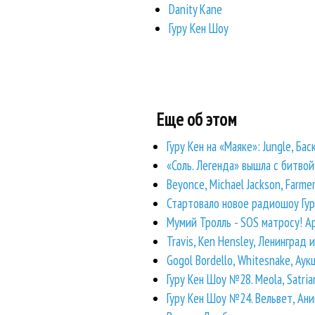
Danity Kane
Гуру Кен Шоу
Еще об этом
Гуру Кен на «Маяке»: Jungle, Бас
«Соль. Легенда» вышла с битво
Beyonce, Michael Jackson, Farme
Стартовало новое радиошоу Гур
Мумий Тролль - SOS матросу! Арб
Travis, Ken Hensley, Ленинград
Gogol Bordello, Whitesnake, Ау
Гуру Кен Шоу №28. Meola, Satria
Гуру Кен Шоу №24. Вельвет, Ан