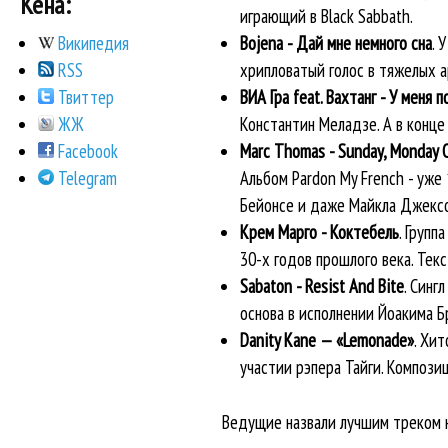
Кена:
играющий в Black Sabbath.
Bojena - Дай мне немного сна
. 
Википедия
хрипловатый голос в тяжелых а
RSS
ВИА Гра feat. Вахтанг - У меня 
Твиттер
Константин Меладзе. А в конце 
ЖЖ
Marc Thomas - Sunday, Monday 
Facebook
Альбом Pardon My French - уже
Telegram
Бейонсе и даже Майкла Джексо
Крем Марго - Коктебель
. Групп
30-х годов прошлого века. Тек
Sabaton - Resist And Bite
. Синг
основа в исполнении Йоакима Б
Danity Kane — «Lemonade»
. Хи
участии рэпера Тайги. Компози
Ведущие назвали лучшим треком