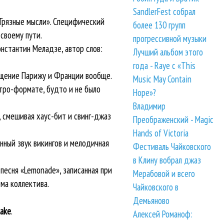
SandlerFest собрал
«Грязные мысли». Специфический
более 130 групп
своему пути.
прогрессивной музыки
Константин Меладзе, автор слов:
Лучший альбом этого
года - Raye с «This
ящение Парижу и Франции вообще.
Music May Contain
етро-формате, будто и не было
Hope»?
Владимир
, смешивая хаус-бит и свинг-джаз
Преображенский - Magic
Hands of Victoria
енный звук викингов и мелодичная
Фестиваль Чайковского
в Клину вобрал джаз
 песня «Lemonade», записанная при
Мерабовой и всего
ма коллектива.
Чайковского в
Демьяново
lake
.
Алексей Романоф: