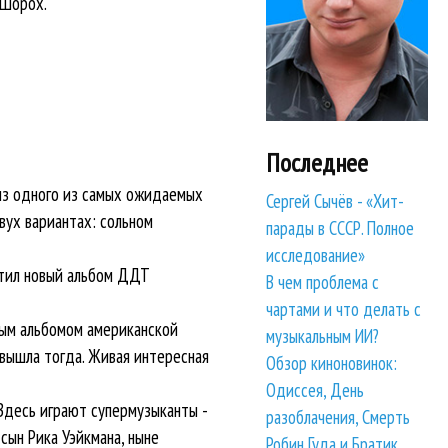
 Шорох.
Последнее
лиз одного из самых ожидаемых
Сергей Сычёв - «Хит-
вух вариантах: сольном
парады в СССР. Полное
исследование»
стил новый альбом ДДТ
В чем проблема с
чартами и что делать с
ным альбомом американской
музыкальным ИИ?
 вышла тогда. Живая интересная
Обзор киноновинок:
Одиссея, День
 Здесь играют супермузыканты -
разоблачения, Смерть
 сын Рика Уэйкмана, ныне
Робин Гуда и Братик