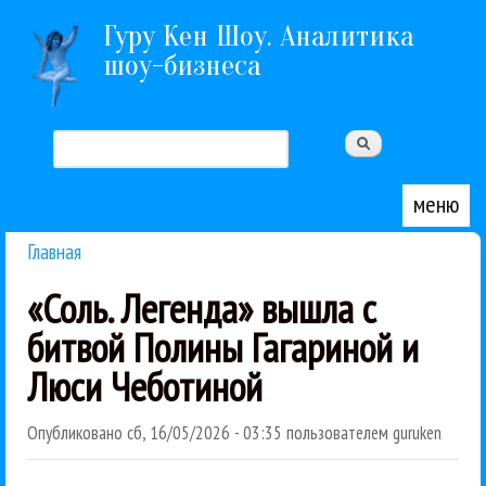
Перейти к основному содержанию
Гуру Кен Шоу. Аналитика
шоу-бизнеса
Поиск
Форма поиска
меню
Главная
Вы здесь
«Соль. Легенда» вышла с
битвой Полины Гагариной и
Люси Чеботиной
Опубликовано
сб, 16/05/2026 - 03:35
пользователем
guruken