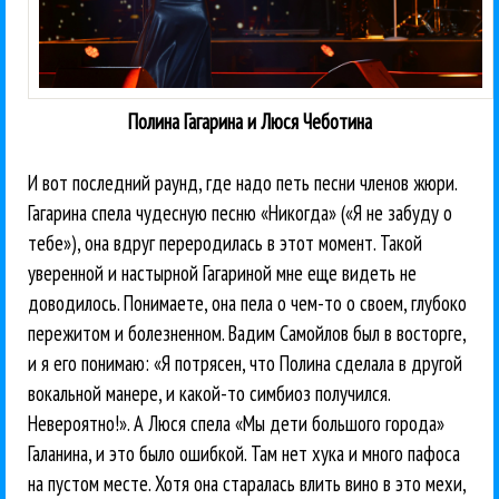
Полина Гагарина и Люся Чеботина
И вот последний раунд, где надо петь песни членов жюри.
Гагарина спела чудесную песню «Никогда» («Я не забуду о
тебе»), она вдруг переродилась в этот момент. Такой
уверенной и настырной Гагариной мне еще видеть не
доводилось. Понимаете, она пела о чем-то о своем, глубоко
пережитом и болезненном. Вадим Самойлов был в восторге,
и я его понимаю: «Я потрясен, что Полина сделала в другой
вокальной манере, и какой-то симбиоз получился.
Невероятно!». А Люся спела «Мы дети большого города»
Галанина, и это было ошибкой. Там нет хука и много пафоса
на пустом месте. Хотя она старалась влить вино в это мехи,