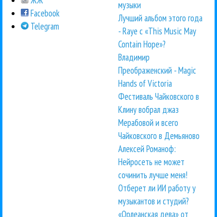
ЖЖ
музыки
Facebook
Лучший альбом этого года
Telegram
- Raye с «This Music May
Contain Hope»?
Владимир
Преображенский - Magic
Hands of Victoria
Фестиваль Чайковского в
Клину вобрал джаз
Мерабовой и всего
Чайковского в Демьяново
Алексей Романоф:
Нейросеть не может
сочинить лучше меня!
Отберет ли ИИ работу у
музыкантов и студий?
«Орлеанская дева» от