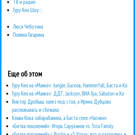
ТВ и радио
Гуру Кен Шоу:::
Люся Чеботина
Полина Гагарина
Еще об этом
Гуру Кен на «Маяке»: Jungle, Басков, Hammerfall, Баста и Ко
Гуру Кен на «Маяке»: ДДТ, Jackson, ВИА Гра, Sabaton и Ко
Виктор Дробыш залез под стол, а Ирина Дубцова
расплакалась и сбежала
Клава Кока забарабанила, а Баста спел «Часики»
«Битва поколений»: Игорь Саруханов vs. 5sta Family
«Битва поколений» с Burito и «5 Утра»: вот и разошлись в