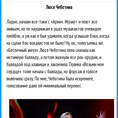
Люся Чеботина
Ладно, начали все-таки с «Арии». Играют и поют все
живьем, но по наушникам в ушах музыкантов очевиден
плейбэк, а уж как я был удивлен, когда услышал бэки, когда
на сцене бэк-вокалистов не было! Ну ок, телесъемка же.
«Беспечный ангел» Люся Чеботина пела сначала как
интимную балладу, а потом жахнули все рок-орудия, и
балладой под клавиши и закончила. Полина «Возьми мое
сердце» тоже начала с баллады, но форсаж в голосе
включила сразу. По мне, Чеботина была искреннее,
голосование дало ей минимальный перевес.