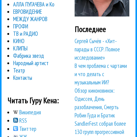
АЛЛА ПУГАЧЕВА и Ко
ЕВРОВИДЕНИЕ
МЕЖДУ ЖАНРОВ
ПРОФИ
Последнее
ТВ и РАДИО
Сергей Сычёв - «Хит-
КИНО
КЛИПЫ
парады в СССР. Полное
Фабрика звезд
исследование»
Народный артист
В чем проблема с чартами
Театр
и что делать с
Контакты
музыкальным ИИ?
Обзор киноновинок:
Одиссея, День
Читать Гуру Кена:
разоблачения, Смерть
Википедия
Робин Гуда и Братик
RSS
SandlerFest собрал более
Твиттер
130 групп прогрессивной