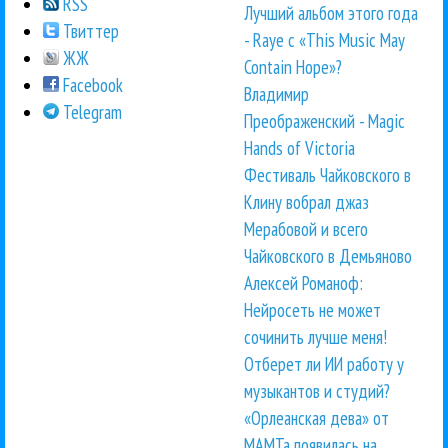
RSS
Лучший альбом этого года
Твиттер
- Raye с «This Music May
ЖЖ
Contain Hope»?
Facebook
Владимир
Telegram
Преображенский - Magic
Hands of Victoria
Фестиваль Чайковского в
Клину вобрал джаз
Мерабовой и всего
Чайковского в Демьяново
Алексей Романоф:
Нейросеть не может
сочинить лучше меня!
Отберет ли ИИ работу у
музыкантов и студий?
«Орлеанская дева» от
МАМТа появилась на