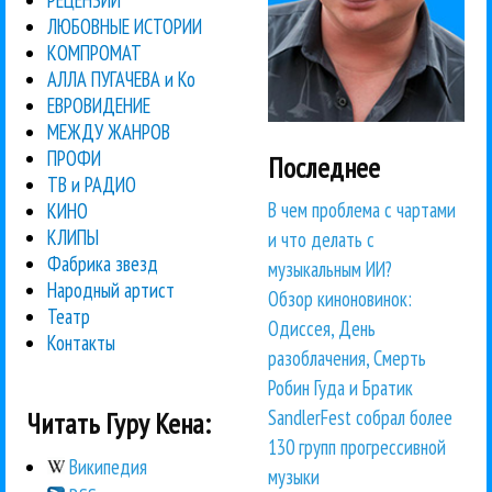
ЛЮБОВНЫЕ ИСТОРИИ
КОМПРОМАТ
АЛЛА ПУГАЧЕВА и Ко
ЕВРОВИДЕНИЕ
МЕЖДУ ЖАНРОВ
ПРОФИ
Последнее
ТВ и РАДИО
В чем проблема с чартами
КИНО
КЛИПЫ
и что делать с
Фабрика звезд
музыкальным ИИ?
Народный артист
Обзор киноновинок:
Театр
Одиссея, День
Контакты
разоблачения, Смерть
Робин Гуда и Братик
SandlerFest собрал более
Читать Гуру Кена:
130 групп прогрессивной
Википедия
музыки