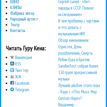
Сергей Сычёв - «Хит-
КИНО
КЛИПЫ
парады в СССР. Полное
Фабрика звезд
исследование»
Народный артист
В чем проблема с чартами
Театр
и что делать с
Контакты
музыкальным ИИ?
Обзор киноновинок:
Одиссея, День
Читать Гуру Кена:
разоблачения, Смерть
Википедия
Робин Гуда и Братик
RSS
SandlerFest собрал более
Твиттер
130 групп прогрессивной
ЖЖ
музыки
Facebook
Лучший альбом этого года
Telegram
- Raye с «This Music May
Contain Hope»?
Владимир