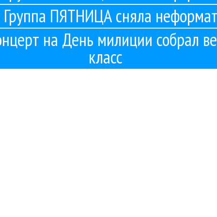
Группа ПЯТНИЦА сняла неформа
нцерт на День милиции собрал в
класс