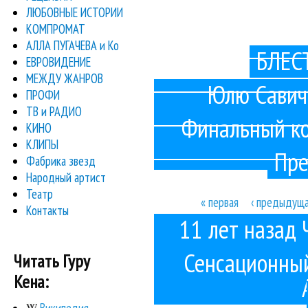
ЛЮБОВНЫЕ ИСТОРИИ
КОМПРОМАТ
АЛЛА ПУГАЧЕВА и Ко
БЛЕСТ
ЕВРОВИДЕНИЕ
МЕЖДУ ЖАНРОВ
Юлю Савиче
ПРОФИ
ТВ и РАДИО
Финальный ко
КИНО
КЛИПЫ
Пре
Фабрика звезд
Народный артист
Театр
« первая
‹ предыдущ
Контакты
Страницы
11 лет назад
Сенсационный
Читать Гуру
Кена: