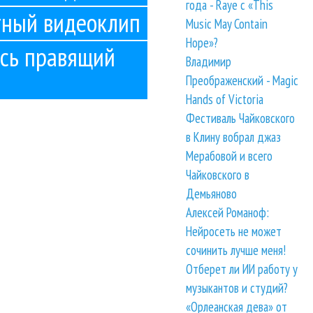
года - Raye с «This
тный видеоклип
Music May Contain
Hope»?
есь правящий
Владимир
Преображенский - Magic
Hands of Victoria
Фестиваль Чайковского
в Клину вобрал джаз
Мерабовой и всего
Чайковского в
Демьяново
Алексей Романоф:
Нейросеть не может
сочинить лучше меня!
Отберет ли ИИ работу у
музыкантов и студий?
«Орлеанская дева» от