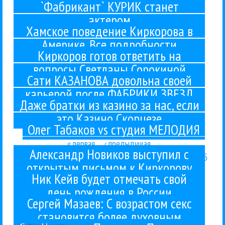
`Фабрикант` КУРИК станет
актером
Как ранее сообщил РИА "Новости" гендиректор Российского общества по управлению правами исполнителей Виктор Осипов, представляющий интересы истца, причиной обращения Табакова в суд стала переизданная...
Хамское поведение Киркорова в
Америке. Все подробности
ОБОРОТЕНЬ Какое зловещее и корявое слово! Но это не про Вас, Филипп Бедросович. Хотя, думается, Вы привыкли и Вас не удивить такими словами в Ваш адрес, из которых самое мягкое – «пидор». Или...
Киркоров готов ответить на
вопросы Светланы Сорокиной
Как стало известно Гуру Кен Шоу:::, первое из выступлений состоится 21 сентября в БКЗ "Октябрьский" в Санкт-Петербурге. В Москве артист отработает 23 и 24 сентября. Самое забавное, что площадка для...
Сати КАЗАНОВА довольна своей
карьерой после ФАБРИКИ ЗВЕЗД
На его концертах и возле гримерок всегда много классных девчонок, которых как магнитом тянет к настоящему мужику с хрипловатым голосом и слегка неотесанными манерами. Поэтому обозреватель «М-Э»...
Даже братки из казино за нас, если
это Казино Скорцезе
— Пока вы не появились со своей мамой в одном из центральных журналов, все были уверены, что вы дочь знаменитой актрисы Инны Чуриковой. Кстати, вы с Инной Михайловной знакомы? — Однажды мы...
Олег Табаков vs студия МЕЛОДИЯ
« первая
‹ предыдущая
…
Александр Новиков выступил с
Страницы
337
338
339
340
341
342
343
344
345
открытым письмом к Киркорову
…
следующая ›
последняя »
Ник Кейв будет отмечать свой
день рождения в России
Сергей Мазаев: С возрастом секс
становится более духовным