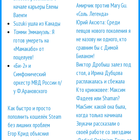
Амирчик против Mary Gu.
начале карьеры Елены
«Соль. Легенда»
Ваенги
Юрий Аксюта: Среди
Suzuki ушла из Канады
певцов нового поколения я
Томми Эммануэль: Я
не назову ни одного, кто
готов умереть на
сравним бы с Димой
«Мамакабо» от
Биланом!
поцелуев!
Виктор Дробыш залез под
«Би-2» и
стол, а Ирина Дубцова
Симфонический
расплакалась и сбежала
оркестр МВД России п/
Кто кринжовее: Максим
у Ф.Арановского
Фадеев или Shaman?
МакSим: какой она была,
Как быстро и просто
когда только начинала
пополнить кошелёк Steam
Звукачи рассказали о
без лишних проблем
своей работе со звездами
Егор Крид объяснил