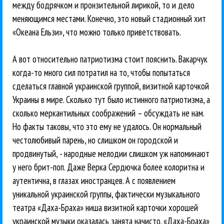
между бодрячком и пронзительной лирикой, то и дело
меняющимся местами. Конечно, это новый стадионный хит
«Океана Ельзи», что можно только приветствовать.
А вот относительно патриотизма стоит пояснить. Вакарчук
когда-то много сил потратил на то, чтобы попытаться
сделаться главной украинской группой, визитной карточкой
Украины в мире. Сколько тут было истинного патриотизма, а
сколько меркантильных соображений – обсуждать не нам.
Но факты таковы, что это ему не удалось. Он нормальный
честолюбивый парень, но слишком он городской и
продвинутый, - народные мелодии слишком уж напоминают
у него брит-поп. Даже Верка Сердючка более колоритна и
аутентична, в глазах иностранцев. А с появлением
уникальной украинской группы, фактически музыкального
театра «Даха-Браха» ниша визитной карточки хорошей
украинской музыки оказалась занята начисто. «Даха-Браха»