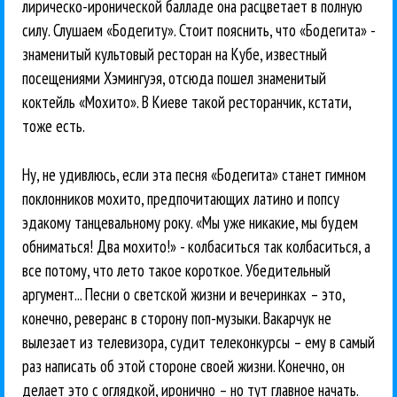
лирическо-иронической балладе она расцветает в полную
силу. Слушаем «Бодегиту». Стоит пояснить, что «Бодегита» -
знаменитый культовый ресторан на Кубе, известный
посещениями Хэмингуэя, отсюда пошел знаменитый
коктейль «Мохито». В Киеве такой ресторанчик, кстати,
тоже есть.
Ну, не удивлюсь, если эта песня «Бодегита» станет гимном
поклонников мохито, предпочитающих латино и попсу
эдакому танцевальному року. «Мы уже никакие, мы будем
обниматься! Два мохито!» - колбаситься так колбаситься, а
все потому, что лето такое короткое. Убедительный
аргумент... Песни о светской жизни и вечеринках – это,
конечно, реверанс в сторону поп-музыки. Вакарчук не
вылезает из телевизора, судит телеконкурсы – ему в самый
раз написать об этой стороне своей жизни. Конечно, он
делает это с оглядкой, иронично – но тут главное начать.