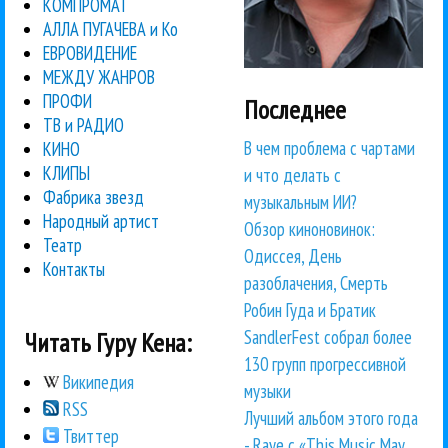
КОМПРОМАТ
АЛЛА ПУГАЧЕВА и Ко
ЕВРОВИДЕНИЕ
МЕЖДУ ЖАНРОВ
ПРОФИ
Последнее
ТВ и РАДИО
В чем проблема с чартами
КИНО
КЛИПЫ
и что делать с
Фабрика звезд
музыкальным ИИ?
Народный артист
Обзор киноновинок:
Театр
Одиссея, День
Контакты
разоблачения, Смерть
Робин Гуда и Братик
SandlerFest собрал более
Читать Гуру Кена:
130 групп прогрессивной
Википедия
музыки
RSS
Лучший альбом этого года
Твиттер
- Raye с «This Music May