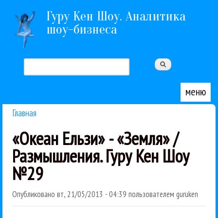
Перейти к основному содержанию
Гуру Кен Шоу. Аналитика
шоу-бизнеса
Поиск
Форма поиска
меню
Главная
Вы здесь
«Океан Ельзи» - «Земля» /
Размышления. Гуру Кен Шоу
№29
Опубликовано
вт, 21/05/2013 - 04:39
пользователем
guruken