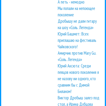
А петь - немодно
Мы попали на непоющее
поколение
Дробышу не дали гитару
на шоу «Соль. Легенда»
Юрий Башмет: Всех
приглашаю на фестиваль
Чайковского!
Амирчик против Mary Gu.
«Соль. Легенда»
Юрий Аксюта: Среди
певцов нового поколения я
не назову ни одного, кто
сравним бы с Димой
Биланом!
Виктор Дробыш залез под
стол, а Ирина Дубцова