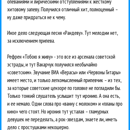
опеваниями и лирическими отступлениями к жесткому
хитовому запеву. Получился отличный хит, полноценный –
ну даже придраться не к чему.
Иное дело следующая песня «Рандеву». Тут мелодии нет,
за исключением припева.
Рефрен «Тобою я живу» - это все из арсенала советской
эстрады, и тут Вакарчук получился необычайно
«советским». Звучание ВИА «Верасы» или «Червоны Гитары»
имеет место, и только легкомысленный припевчик – из тех,
за которые советские цензоре по головке не погладили бы.
Только тонкий слушатель услышит тут иронию. А она есть,
и ее немало. Одни слова про «ванну с молоком» и «планы про
кино» чего стоят. Но ирония тут усталая – гламурных
девушек не переделать, а рок-звездам, знаете ли, иметь
дело с простушками некошерно.