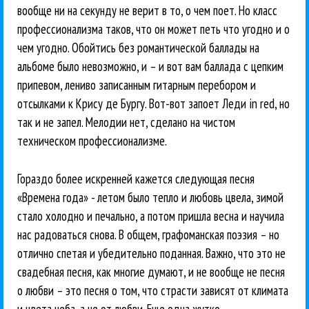
вообще ни на секунду не верит в то, о чем поет. Но класс
профессионализма таков, что он может петь что угодно и о
чем угодно. Обойтись без романтической баллады на
альбоме было невозможно, и – и вот вам баллада с цепким
припевом, лениво записанным гитарным перебором и
отсылками к Крису де Бургу. Вот-вот запоет Леди in red, но
так и не запел. Мелодии нет, сделано на чистом
техническом профессионализме.
Гораздо более искренней кажется следующая песня
«Времена года» - летом было тепло и любовь цвела, зимой
стало холодно и печально, а потом пришла весна и научила
нас радоваться снова. В общем, графоманская поэзия – но
отлично спетая и убедительно поданная. Важно, что это не
свадебная песня, как многие думают, и не вообще не песня
о любви – это песня о том, что страсти зависят от климата
и цвета неба, а не от любви. Еще одна жутко