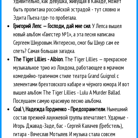
Удивительно, как девушка, живущая в Канаде, может
быть пропитана российской эстрадой - тут словно и
Эдита Пьеха где-то пробегала.
Григорий Лепс — Господи, дай мне сил
. У Лепса вышел
новый альбом «Гангстер №1», а эта песня написана
Сергеем Шнуровым. Интересно, смог бы Шнур сам ее
спеть? Самая большая загадка.
The Tiger Lillies - Albion
. The Tiger Lillies — прекрасное
музыкальное трио из Лондона, работающее в мрачном
комедийно-трагичном стиле театра Grand Guignol с
элементами брехтовского кабаре и чёрного юмора. И вот
вышел альбом The Tiger Lillies - Lulu A Murder Ballad.
Послушаем самую красивую песню альбома.
Coal \ Надежда Гордиенко - Предохранители
. Нынешний
состав прежней лаунжевой группы впечатляет. Ударные -
Игорь Джавад-Заде, бас - Сергей Калачев (Гребстель),
гитара - Вячеслав Мотылев. И музыка стала совсем