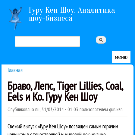
Перейти к основному содержанию
Гуру Кен Шоу. Аналитика
шоу-бизнеса
Поиск
Форма поиска
меню
Главная
Вы здесь
Браво, Лепс, Tiger Lillies, Coal,
Eels и Ко. Гуру Кен Шоу
Опубликовано
пн, 31/03/2014 - 01:03
пользователем
guruken
Свежий выпуск «Гуру Кен Шоу» посвящен самым горячим
новинкам в отечественной и мировой рок-музыке.