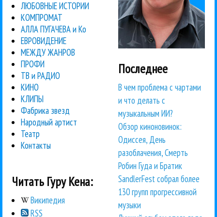
ЛЮБОВНЫЕ ИСТОРИИ
КОМПРОМАТ
АЛЛА ПУГАЧЕВА и Ко
ЕВРОВИДЕНИЕ
МЕЖДУ ЖАНРОВ
ПРОФИ
Последнее
ТВ и РАДИО
В чем проблема с чартами
КИНО
КЛИПЫ
и что делать с
Фабрика звезд
музыкальным ИИ?
Народный артист
Обзор киноновинок:
Театр
Одиссея, День
Контакты
разоблачения, Смерть
Робин Гуда и Братик
SandlerFest собрал более
Читать Гуру Кена:
130 групп прогрессивной
Википедия
музыки
RSS