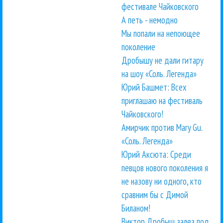
фестивале Чайковского
А петь - немодно
Мы попали на непоющее
поколение
Дробышу не дали гитару
на шоу «Соль. Легенда»
Юрий Башмет: Всех
приглашаю на фестиваль
Чайковского!
Амирчик против Mary Gu.
«Соль. Легенда»
Юрий Аксюта: Среди
певцов нового поколения я
не назову ни одного, кто
сравним бы с Димой
Биланом!
Виктор Дробыш залез под