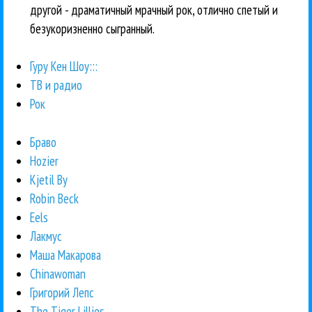
другой - драматичный мрачный рок, отлично спетый и
безукоризненно сыгранный.
Гуру Кен Шоу:::
ТВ и радио
Рок
Браво
Hozier
Kjetil By
Robin Beck
Eels
Лакмус
Маша Макарова
Chinawoman
Григорий Лепс
The Tiger Lillies