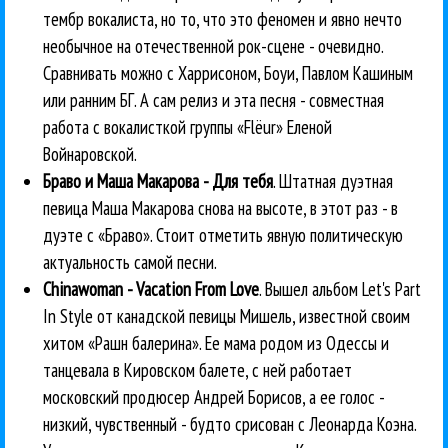
тембр вокалиста, но то, что это феномен и явно нечто
необычное на отечественной рок-сцене - очевидно.
Сравнивать можно с Харрисоном, Боуи, Павлом Кашиным
или ранним БГ. А сам релиз и эта песня - совместная
работа с вокалисткой группы «Flёur» Еленой
Войнаровской.
Браво и Маша Макарова - Для тебя
. Штатная дуэтная
певица Маша Макарова снова на высоте, в этот раз - в
дуэте с «Браво». Стоит отметить явную политическую
актуальность самой песни.
Chinawoman - Vacation From Love
. Вышел альбом Let's Part
In Style от канадской певицы Мишель, известной своим
хитом «Рашн балерина». Ее мама родом из Одессы и
танцевала в Кировском балете, с ней работает
московский продюсер Андрей Борисов, а ее голос -
низкий, чувственный - будто срисован с Леонарда Коэна.