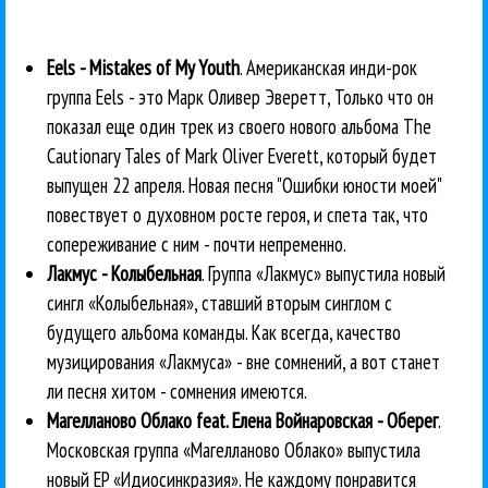
Eels - Mistakes of My Youth
. Американская инди-рок
группа Eels - это Марк Оливер Эверетт, Только что он
показал еще один трек из своего нового альбома The
Cautionary Tales of Mark Oliver Everett, который будет
выпущен 22 апреля. Новая песня "Ошибки юности моей"
повествует о духовном росте героя, и спета так, что
сопереживание с ним - почти непременно.
Лакмус - Колыбельная
. Группа «Лакмус» выпустила новый
сингл «Колыбельная», ставший вторым синглом с
будущего альбома команды. Как всегда, качество
музицирования «Лакмуса» - вне сомнений, а вот станет
ли песня хитом - сомнения имеются.
Магелланово Облако feat. Елена Войнаровская - Оберег
.
Московская группа «Магелланово Облако» выпустила
новый EP «Идиосинкразия». Не каждому понравится