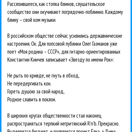
Расслоившееся, как стопка блинов, слушательское
сообщество они окучивают погрядочно-поблинно. Каждому
блину – свой ком музыки.
В российском обществе сейчас усилились державнические
настроения. Ок. Для попсовой публики Олег Газманов уже
поет «Моя родина – СССР», для гитарно-ориентированных
Константин Кинчев записывает «Звезду по имени Рок»:
Не рыть по кривде, не гнуть в обход,
Не передергивать кон.
Гореть душою за свой народ,
Родное славить в поклон.
В широких кругах общественности стал наконец
распространяться терпкий негритянский R’n’b. Прекрасно.
Выделяется бюджет, и появляется проект Ёлка, а Дима