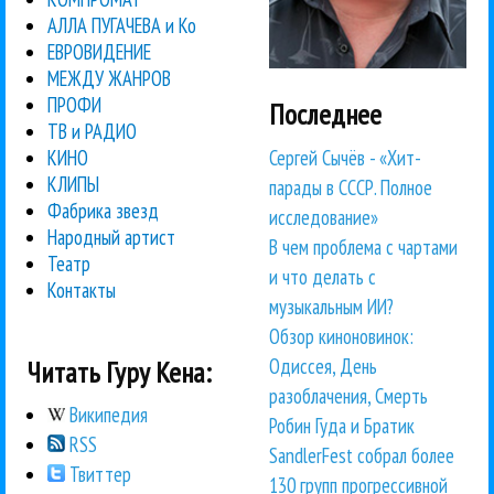
АЛЛА ПУГАЧЕВА и Ко
ЕВРОВИДЕНИЕ
МЕЖДУ ЖАНРОВ
ПРОФИ
Последнее
ТВ и РАДИО
Сергей Сычёв - «Хит-
КИНО
КЛИПЫ
парады в СССР. Полное
Фабрика звезд
исследование»
Народный артист
В чем проблема с чартами
Театр
и что делать с
Контакты
музыкальным ИИ?
Обзор киноновинок:
Одиссея, День
Читать Гуру Кена:
разоблачения, Смерть
Википедия
Робин Гуда и Братик
RSS
SandlerFest собрал более
Твиттер
130 групп прогрессивной