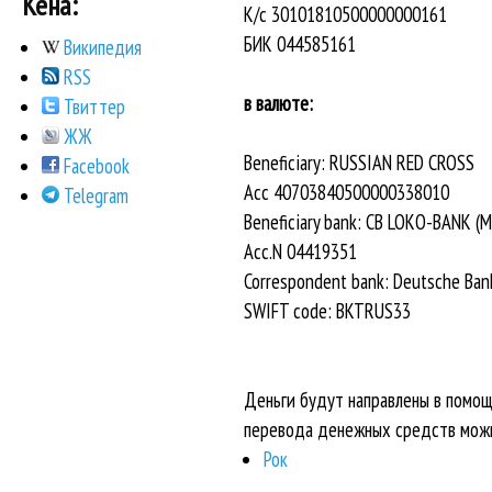
Кена:
К/с 30101810500000000161
БИК 044585161
Википедия
RSS
в валюте:
Твиттер
ЖЖ
Beneficiary: RUSSIAN RED CROSS
Facebook
Acc 40703840500000338010
Telegram
Beneficiary bank: CB LOKO-BANK (M
Acc.N 04419351
Correspondent bank: Deutsche Ban
SWIFT code: BKTRUS33
Деньги будут направлены в помощ
перевода денежных средств мож
Рок