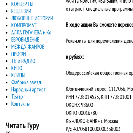
«Агата Кристи», «Ва-Банк», «Пило
КОНЦЕРТЫ
отыграют специальные программы 
РЕЦЕНЗИИ
ЛЮБОВНЫЕ ИСТОРИИ
В ходе акции Вы сможете перевес
КОМПРОМАТ
АЛЛА ПУГАЧЕВА и Ко
ЕВРОВИДЕНИЕ
Реквизиты для перечисления дене
МЕЖДУ ЖАНРОВ
ПРОФИ
в рублях:
ТВ и РАДИО
КИНО
Общероссийская общественная ор
КЛИПЫ
Фабрика звезд
Юридический адрес: 1117036, Мо
Народный артист
Театр
ИНН 7728014523, КПП 772801001
Контакты
ОКОНХ 98600
ОКПО 00016780
КБ «ЛОКО-БАНК» г. Москва
Читать Гуру
Р/с 40703810000000338003