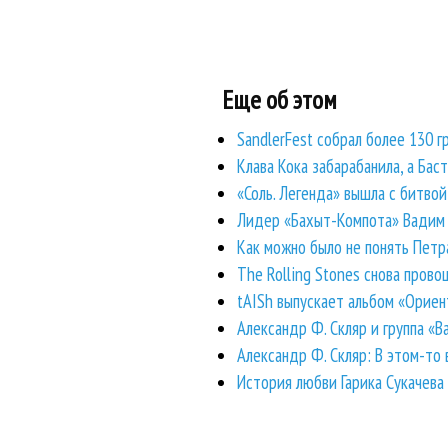
Еще об этом
SandlerFest собрал более 130 г
Клава Кока забарабанила, а Бас
«Соль. Легенда» вышла с битво
Лидер «Бахыт-Компота» Вадим С
Как можно было не понять Петр
The Rolling Stones снова прово
tAISh выпускает альбом «Ориен
Александр Ф. Скляр и группа «
Александр Ф. Скляр: В этом-то 
История любви Гарика Сукачева