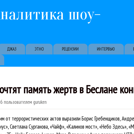
Перейти к основному содержанию
Аналитика шоу-
ДЖАЗ
ЭТНО
РЕЦЕНЗИИ
ИНТЕРВЬЮ
очтят память жертв в Беслане ко
06
пользователем
guruken
м от террористических актов выразили Борис Гребенщиков, Андрей
нус», Светлана Сурганова, «Чайф», «Калинов мост», «Небо Здесь», «