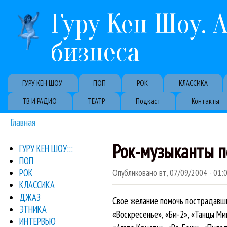
Гуру Кен Шоу. 
бизнеса
Primary links
ГУРУ КЕН ШОУ
ПОП
РОК
КЛАССИКА
ТВ И РАДИО
ТЕАТР
Подкаст
Контакты
Главная
Вы здесь
Рок-музыканты п
ГУРУ КЕН ШОУ:::
ПОП
РОК
Опубликовано
вт, 07/09/2004 - 01:
КЛАССИКА
ДЖАЗ
Свое желание помочь пострадавши
ЭТНИКА
«Воскресенье», «Би-2», «Танцы Ми
ИНТЕРВЬЮ