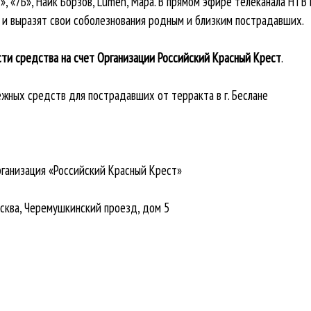
т», «7Б», Найк Борзов, Lumen, Мара. В прямом эфире телеканала НТ
и выразят свои соболезнования родным и близким пострадавших.
ти средства на счет Организации Российский Красный Крест
.
жных средств для пострадавших от терракта в г. Беслане
ганизация «Российский Красный Крест»
сква, Черемушкинский проезд, дом 5