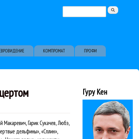
Поиск
Форма поиска
ЕВРОВИДЕНИЕ
КОМПРОМАТ
ПРОФИ
нцертом
Гуру Кен
 Макаревич, Гарик Сукачев, Любэ,
Мертвые дельфины», «Сплин»,