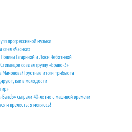
рупп прогрессивной музыки
та спел «Часики»
й Полины Гагариной и Люси Чеботиной
тепанцов создал группу «Браво-3»
а Мамонова? Грустные итоги трибьюта
цируют, как в молодости
тир»
Ва-БанкЪ» сыграли 40-летие с машиной времени
вся и прелесть: я меняюсь!