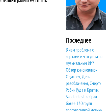
В и «Нашего радио» музыканты
Последнее
В чем проблема с
чартами и что делать с
музыкальным ИИ?
Обзор киноновинок:
Одиссея, День
разоблачения, Смерть
Робин Гуда и Братик
SandlerFest собрал
более 130 групп
прогрессивной музыки