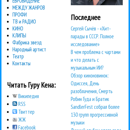
ЕВРОВИДЕНИЕ
МЕЖДУ ЖАНРОВ
ПРОФИ
Последнее
ТВ и РАДИО
Сергей Сычёв - «Хит-
КИНО
КЛИПЫ
парады в СССР. Полное
Фабрика звезд
исследование»
Народный артист
В чем проблема с чартами
Театр
и что делать с
Контакты
музыкальным ИИ?
Обзор киноновинок:
Одиссея, День
Читать Гуру Кена:
разоблачения, Смерть
Википедия
Робин Гуда и Братик
RSS
SandlerFest собрал более
Твиттер
130 групп прогрессивной
ЖЖ
музыки
Facebook