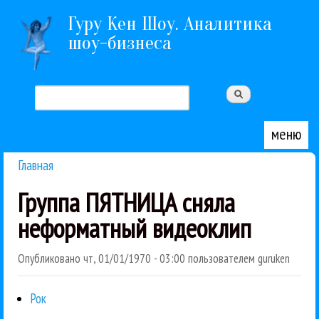
Перейти к основному содержанию
Гуру Кен Шоу. Аналитика
шоу-бизнеса
Поиск
Форма поиска
меню
Главная
Вы здесь
Группа ПЯТНИЦА сняла
неформатный видеоклип
Опубликовано
чт, 01/01/1970 - 03:00
пользователем
guruken
Рок