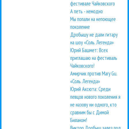
фестивале Чайковского
А петь - немодно
Мы попали на непоющее
поколение
Дробышу не дали гитару
на шоу «Соль. Легенда»
Юрий Башмет: Всех
приглашаю на фестиваль
Чайковского!
Амирчик против Mary Gu.
«Соль. Легенда»
Юрий Аксюта: Среди
певцов нового поколения я
не назову ни одного, кто
сравним бы с Димой
Биланом!
Виктор Дробыш залез под