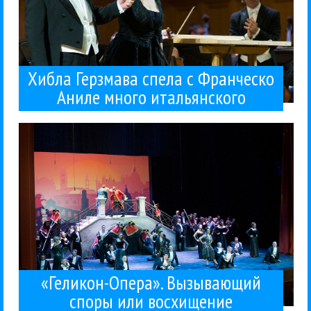
Хибла Герзмава спела с Франческо
Аниле много итальянского
один оперный театр Москвы получил в свое...
сплетен? Казалось бы, надо радоваться - еще
«Геликон-Оперы». Отчего так много шума и
отреставрированное и обновленное здание
Ноябрем 2015 года открылось
Геликон-Опера
Классика
07 / 11 / 2015
восхищение
Вызывающий споры или
«Геликон-Опера».
«Геликон-Опера». Вызывающий
споры или восхищение