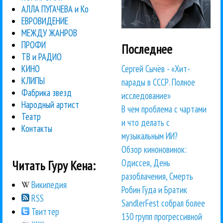
АЛЛА ПУГАЧЕВА и Ко
ЕВРОВИДЕНИЕ
МЕЖДУ ЖАНРОВ
ПРОФИ
Последнее
ТВ и РАДИО
Сергей Сычёв - «Хит-
КИНО
КЛИПЫ
парады в СССР. Полное
Фабрика звезд
исследование»
Народный артист
В чем проблема с чартами
Театр
и что делать с
Контакты
музыкальным ИИ?
Обзор киноновинок:
Одиссея, День
Читать Гуру Кена:
разоблачения, Смерть
Википедия
Робин Гуда и Братик
RSS
SandlerFest собрал более
Твиттер
130 групп прогрессивной