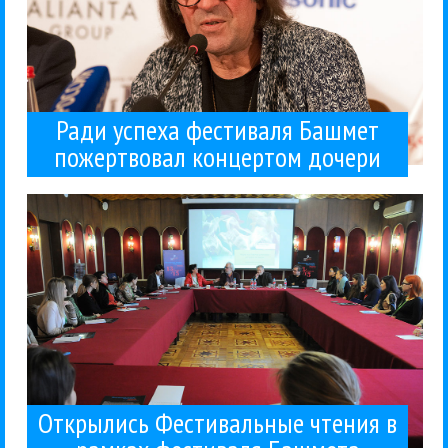
Ради успеха фестиваля Башмет
пожертвовал концертом дочери
создан совместно с...
специалистов фестивального движения. Проект
чтения с участием ведущих мировых
в Сочи начались первые в России Фестивальные
13 февраля в рамках Зимнего фестиваля искусств
Классика
Профи
Юрий Башмет
13 / 02 / 2016
Башмета
чтения в рамках фестиваля
Открылись Фестивальные
Открылись Фестивальные чтения в