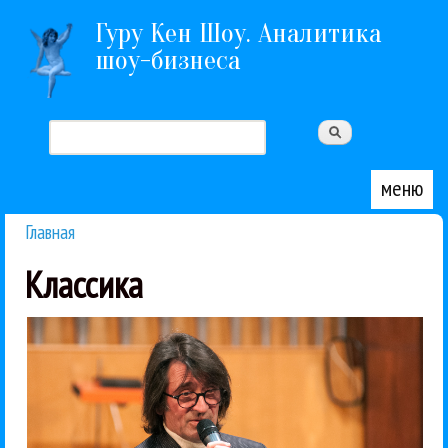
Перейти к основному содержанию
Гуру Кен Шоу. Аналитика
шоу-бизнеса
Поиск
Форма поиска
меню
Главная
Вы здесь
Классика
Академия проходила с 14 по 18...
международного фестиваля искусств в Сочи.
Академии Юрия Башмета в рамках IX Зимнего
дипломов I Международной Музыкальной
18 февраля прошло торжественное вручение
Классика
Профи
Юрий Башмет
19 / 02 / 2016
Юрия Башмета
Музыкальная Академия
Состоялась I Международная