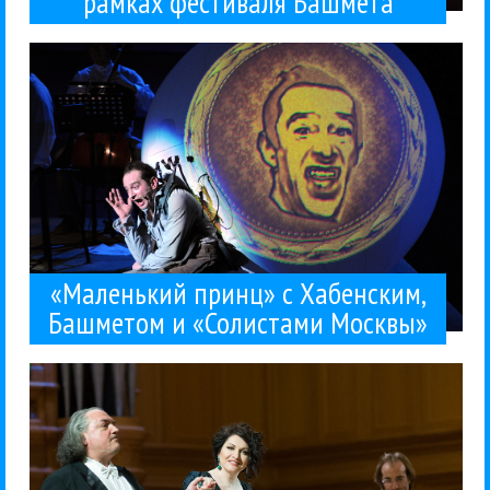
рамках фестиваля Башмета
принц» по мотивам Сент-Экзюпери - фактически...
предпремьерный показ спектакля «Маленький
Башмета. В Зимнем театре прошел
международный фестиваль искусств Юрия
12 февраля в Сочи стартовал Зимний
Москвы
Юрий Башмет
Классика
Константин Хабенский
Концерты
Солисты
13 / 02 / 2016
«Солистами Москвы»
Хабенским, Башметом и
«Маленький принц» с
«Маленький принц» с Хабенским,
Башметом и «Солистами Москвы»
любима, то Франческо Аниле -...
Francesco Anile. Если Герзмава хорошо известна и
участием Хиблы Герзмава и итальянского тенора
новогодний благотворительный концерт с
В Большом зале консерватории прошел
Мастранджело
Хибла Герзмава
Francesco Anile
Классика
Концерты
Фабио
27 / 12 / 2015
итальянского
Франческо Аниле много
Хибла Герзмава спела с