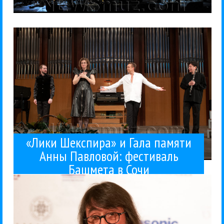
то из сочинцев...
жизнь настолько насыщенна, что вряд ли хоть кто-
балета и проект «Лики Шекспира». Фестивальная
Башмета в Сочи прошли гала-концерт звезд
14 февраля на Зимнем фестивале искусств
Классика
Нино Катамадзе впервые спела с
15 / 02 / 2016
фестиваль Башмета в Сочи
памяти Анны Павловой:
«Лики Шекспира» и Гала
«Солистами Москвы» Юрия
Башмета
«Лики Шекспира» и Гала памяти
Анны Павловой: фестиваль
Башмета в Сочи
России Владимира Путина, в...
поздравительная телеграмма от президента
Башмета. В адрес фестиваля пришла
Зимний международный фестиваль искусств Юрия
13 февраля в Сочи торжественно открылся IX
Интервью
Классика
Солисты Москвы
Юрий Башмет
14 / 02 / 2016
концертом дочери
Башмет пожертвовал
Ради успеха фестиваля