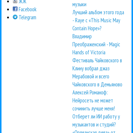
ЖЖ
музыки
Facebook
Лучший альбом этого года
Telegram
- Raye с «This Music May
Contain Hope»?
Владимир
Преображенский - Magic
Hands of Victoria
Фестиваль Чайковского в
Клину вобрал джаз
Мерабовой и всего
Чайковского в Демьяново
Алексей Романоф:
Нейросеть не может
сочинить лучше меня!
Отберет ли ИИ работу у
музыкантов и студий?
«Орлеанская дева» от