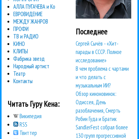
АЛЛА ПУГАЧЕВА и Ко
ЕВРОВИДЕНИЕ
МЕЖДУ ЖАНРОВ
ПРОФИ
Последнее
ТВ и РАДИО
Сергей Сычёв - «Хит-
КИНО
КЛИПЫ
парады в СССР. Полное
Фабрика звезд
исследование»
Народный артист
В чем проблема с чартами
Театр
и что делать с
Контакты
музыкальным ИИ?
Обзор киноновинок:
Одиссея, День
Читать Гуру Кена:
разоблачения, Смерть
Википедия
Робин Гуда и Братик
RSS
SandlerFest собрал более
Твиттер
130 групп прогрессивной