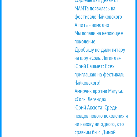
«Орлеанская дева» от
МАМТа появилась на
фестивале Чайковского
А петь - немодно
Мы попали на непоющее
поколение
Дробышу не дали гитару
на шоу «Соль. Легенда»
Юрий Башмет: Всех
приглашаю на фестиваль
Чайковского!
Амирчик против Mary Gu.
«Соль. Легенда»
Юрий Аксюта: Среди
певцов нового поколения я
не назову ни одного, кто
сравним бы с Димой