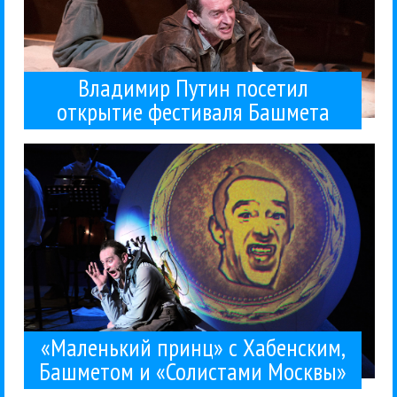
Владимир Путин посетил
открытие фестиваля Башмета
принц» по мотивам Сент-Экзюпери - фактически...
предпремьерный показ спектакля «Маленький
Башмета. В Зимнем театре прошел
международный фестиваль искусств Юрия
12 февраля в Сочи стартовал Зимний
Москвы
Юрий Башмет
Классика
Константин Хабенский
Концерты
Солисты
13 / 02 / 2016
«Солистами Москвы»
Хабенским, Башметом и
«Маленький принц» с
«Маленький принц» с Хабенским,
Башметом и «Солистами Москвы»