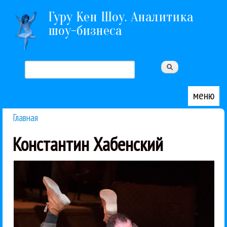
Перейти к основному содержанию
Гуру Кен Шоу. Аналитика
шоу-бизнеса
Поиск
Форма поиска
меню
Главная
Вы здесь
Константин Хабенский
премьера. Сейчас же, спустя...
искусств в Сочи уже показывали, но тогда это была
во главе с Башметом на Зимнем фестивале
Константином Хабенским и «Солистами Москвы»
Спектакль по «Маленькому принцу» с
Константин Хабенский
Между жанров
Юрий Башмет
18 / 02 / 2017
Башмета
открытие фестиваля
Владимир Путин посетил