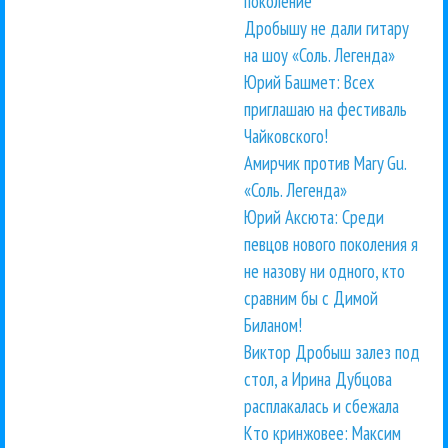
поколение
Дробышу не дали гитару
на шоу «Соль. Легенда»
Юрий Башмет: Всех
приглашаю на фестиваль
Чайковского!
Амирчик против Mary Gu.
«Соль. Легенда»
Юрий Аксюта: Среди
певцов нового поколения я
не назову ни одного, кто
сравним бы с Димой
Биланом!
Виктор Дробыш залез под
стол, а Ирина Дубцова
расплакалась и сбежала
Кто кринжовее: Максим