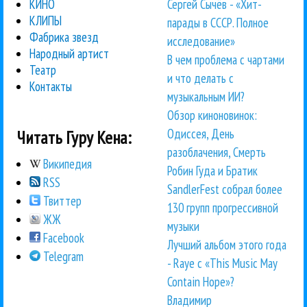
Сергей Сычёв - «Хит-
КИНО
КЛИПЫ
парады в СССР. Полное
Фабрика звезд
исследование»
Народный артист
В чем проблема с чартами
Театр
и что делать с
Контакты
музыкальным ИИ?
Обзор киноновинок:
Одиссея, День
Читать Гуру Кена:
разоблачения, Смерть
Википедия
Робин Гуда и Братик
RSS
SandlerFest собрал более
Твиттер
130 групп прогрессивной
ЖЖ
музыки
Facebook
Лучший альбом этого года
Telegram
- Raye с «This Music May
Contain Hope»?
Владимир