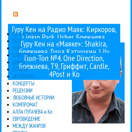
Гуру Кен на Радио Маяк: Киркоров,
Гуру Кен
ГУРУ КЕН ШОУ:::
Linkin Park, Usher, Брежнева,
ПОП
Гуру Кен на «Маяке»: Shakira,
Garbage и Ко
РОК
Брежнева, Гуша Катушкин, Lily
КЛАССИКА
Поп-Топ №4. One Direction,
Allen и Ко
ДЖАЗ
Брежнева, Т9, Гриффит, Cardle,
ЭТНИКА
4Post и Ко
ИНТЕРВЬЮ
КОНЦЕРТЫ
РЕЦЕНЗИИ
ЛЮБОВНЫЕ ИСТОРИИ
КОМПРОМАТ
АЛЛА ПУГАЧЕВА и Ко
ЕВРОВИДЕНИЕ
МЕЖДУ ЖАНРОВ