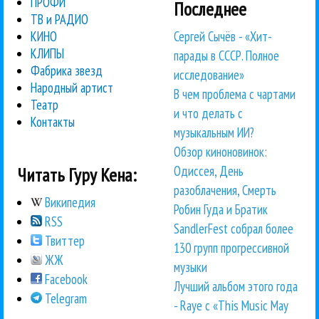
ПРОФИ
Последнее
ТВ и РАДИО
Сергей Сычёв - «Хит-
КИНО
КЛИПЫ
парады в СССР. Полное
Фабрика звезд
исследование»
Народный артист
В чем проблема с чартами
Театр
и что делать с
Контакты
музыкальным ИИ?
Обзор киноновинок:
Одиссея, День
Читать Гуру Кена:
разоблачения, Смерть
Википедия
Робин Гуда и Братик
RSS
SandlerFest собрал более
Твиттер
130 групп прогрессивной
ЖЖ
музыки
Facebook
Лучший альбом этого года
Telegram
- Raye с «This Music May