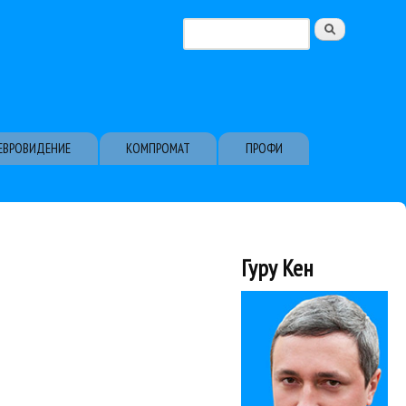
Поиск
Форма поиска
ЕВРОВИДЕНИЕ
КОМПРОМАТ
ПРОФИ
Гуру Кен
суждение с ведущими программы Максимом...