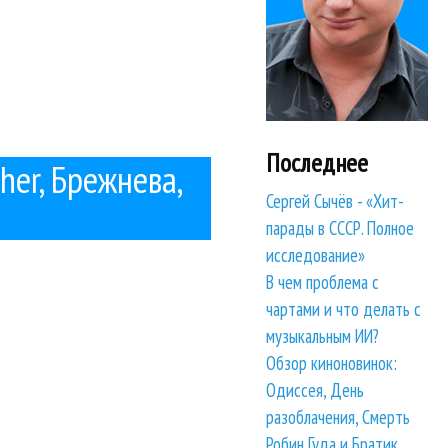
Последнее
her, Брежнева,
Сергей Сычёв - «Хит-
парады в СССР. Полное
исследование»
В чем проблема с
чартами и что делать с
музыкальным ИИ?
Обзор киноновинок:
Одиссея, День
разоблачения, Смерть
Робин Гуда и Братик