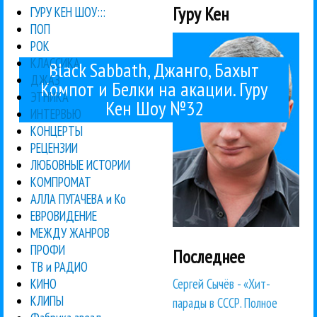
Гуру Кен
ГУРУ КЕН ШОУ:::
ПОП
РОК
КЛАССИКА
Black Sabbath, Джанго, Бахыт
ДЖАЗ
Компот и Белки на акации. Гуру
ЭТНИКА
Кен Шоу №32
ИНТЕРВЬЮ
КОНЦЕРТЫ
РЕЦЕНЗИИ
ЛЮБОВНЫЕ ИСТОРИИ
КОМПРОМАТ
АЛЛА ПУГАЧЕВА и Ко
ЕВРОВИДЕНИЕ
МЕЖДУ ЖАНРОВ
ПРОФИ
Последнее
ТВ и РАДИО
Сергей Сычёв - «Хит-
КИНО
КЛИПЫ
парады в СССР. Полное