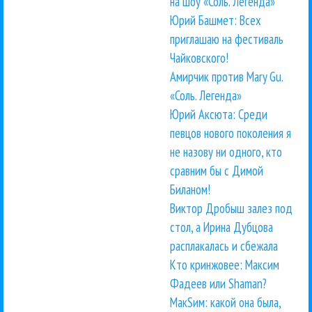
на шоу «Соль. Легенда»
Юрий Башмет: Всех
приглашаю на фестиваль
Чайковского!
Амирчик против Mary Gu.
«Соль. Легенда»
Юрий Аксюта: Среди
певцов нового поколения я
не назову ни одного, кто
сравним бы с Димой
Биланом!
Виктор Дробыш залез под
стол, а Ирина Дубцова
расплакалась и сбежала
Кто кринжовее: Максим
Фадеев или Shaman?
МакSим: какой она была,