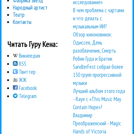
Фабрика звезд
исследование»
Народный артист
В чем проблема с чартами
Театр
и что делать с
Контакты
музыкальным ИИ?
Обзор киноновинок:
Одиссея, День
Читать Гуру Кена:
разоблачения, Смерть
Википедия
Робин Гуда и Братик
RSS
SandlerFest собрал более
Твиттер
130 групп прогрессивной
ЖЖ
музыки
Facebook
Лучший альбом этого года
Telegram
- Raye с «This Music May
Contain Hope»?
Владимир
Преображенский - Magic
Hands of Victoria