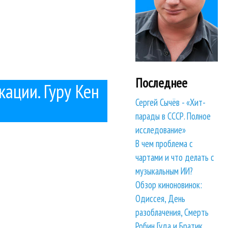
Последнее
кации. Гуру Кен
Сергей Сычёв - «Хит-
парады в СССР. Полное
исследование»
В чем проблема с
чартами и что делать с
музыкальным ИИ?
Обзор киноновинок:
Одиссея, День
разоблачения, Смерть
Робин Гуда и Братик