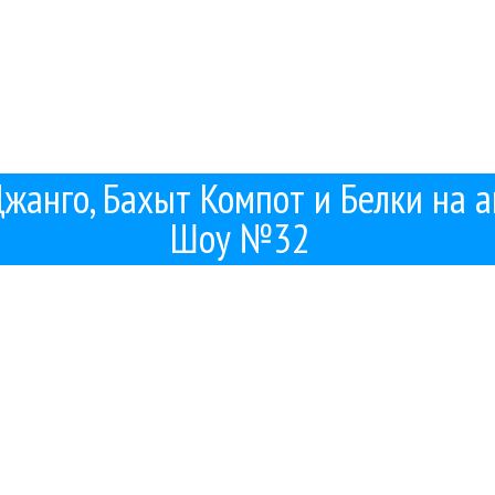
Джанго, Бахыт Компот и Белки на а
Шоу №32