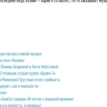
оследней. Ведь хозяин — барин. Кто платит, тот и заказывает музы
рупп прогрессивной музыки
та спел «Часики»
й Полины Гагариной и Люси Чеботиной
тепанцов создал группу «Браво-3»
а Мамонова? Грустные итоги трибьюта
цируют, как в молодости
тир»
Ва-БанкЪ» сыграли 40-летие с машиной времени
вся и прелесть: я меняюсь!