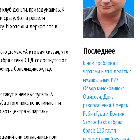
в клуб деньги, призадумались. К
 сразу. Вот и решили
у. И хотя они держат это в
Последнее
о дома». «А кто вам сказал, что
тября стены СТД содрогнутся от
В чем проблема с
вечера болельщиков», где
чартами и что делать с
музыкальным ИИ?
Обзор киноновинок:
станут в нем выступать. А
Одиссея, День
ба этого пока не понимают, и
разоблачения, Смерть
 арт-центра «Спартак».
Робин Гуда и Братик
SandlerFest собрал
более 130 групп
едений они согласились при
прогрессивной музыки