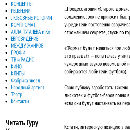
КОНЦЕРТЫ
...Процесс агонии «Старого дома»,
РЕЦЕНЗИИ
сожалению, рок не приносит быст
ЛЮБОВНЫЕ ИСТОРИИ
учредители постепенно сворачиват
КОМПРОМАТ
АЛЛА ПУГАЧЕВА и Ко
строжайшем секрете, слухи по го
ЕВРОВИДЕНИЕ
МЕЖДУ ЖАНРОВ
«Формат будет меняться при любо
ПРОФИ
это правда?» — попыталась утаит
ТВ и РАДИО
чужеродных звуков новомодной по
КИНО
собираются любители футбола).
КЛИПЫ
Фабрика звезд
Народный артист
Свою публику заработать тяжело. 
Театр
дискотек и футбол-баров полно в 
Контакты
если они будут настаивать на пе
Читать Гуру
Кстати, интересную позицию в зав