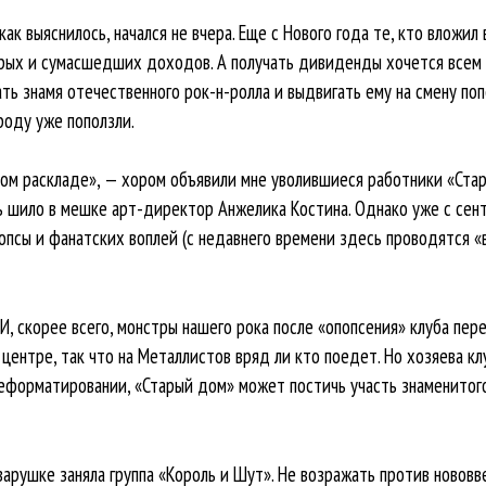
 как выяснилось, начался не вчера. Еще с Нового года те, кто вложил 
рых и сумасшедших доходов. А получать дивиденды хочется всем и
ь знамя отечественного рок-н-ролла и выдвигать ему на смену попс
роду уже поползли.
м раскладе», — хором объявили мне уволившиеся работники «Старог
ь шило в мешке арт-директор Анжелика Костина. Однако уже с сен
псы и фанатских воплей (с недавнего времени здесь проводятся «
И, скорее всего, монстры нашего рока после «опопсения» клуба пере
центре, так что на Металлистов вряд ли кто поедет. Но хозяева клу
реформатировании, «Старый дом» может постичь участь знаменитого
арушке заняла группа «Король и Шут». Не возражать против нововв