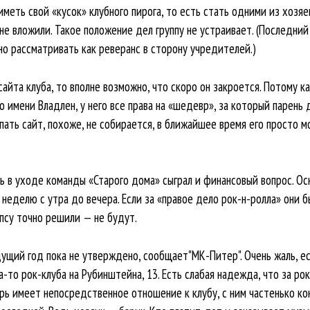
меть свой «кусок» клубного пирога, то есть стать одними из хозяев
не вложили. Такое положение дел группу не устраивает. (Последни
но рассматривать как реверанс в сторону учредителей.)
айта клуба, то вполне возможно, что скоро он закроется. Потому к
мени Владлен, у него все права на «шедевр», за который парень до
пать сайт, похоже, не собирается, в ближайшее время его просто м
 в уходе команды «Старого дома» сыграл и финансовый вопрос. Осн
 неделю с утра до вечера. Если за «правое дело рок-н-ролла» они 
псу точно решили — не будут.
дущий год пока не утверждено, сообщает"МК-Питер". Очень жаль, е
а-то рок-клуба на Рубинштейна, 13. Есть слабая надежда, что за ро
рь имеет непосредственное отношение к клубу, с ним частенько ко