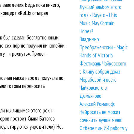
 заведения. Ведь пока ничего,
Лучший альбом этого
й концерт «КиШ» отыграл
года - Raye с «This
Music May Contain
Hope»?
ак был сделан бесплатно юным
Владимир
 сих пор не получил ни копейки.
Преображенский - Magic
огут «грохнуть». Привет
Hands of Victoria
Фестиваль Чайковского
в Клину вобрал джаз
овная масса народа получала по
Мерабовой и всего
были готовы переносить
Чайковского в
Демьяново
Алексей Романоф:
сли мы лишимся этого рок-н-
Нейросеть не может
керов постоит Слава Батогов
сочинить лучше меня!
нсультируются учредители). Но,
Отберет ли ИИ работу у