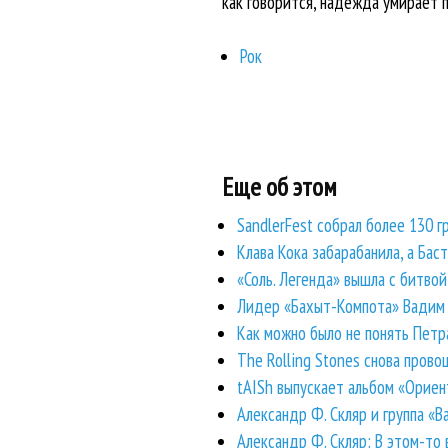
как говорится, надежда умирает п
Рок
Еще об этом
SandlerFest собрал более 130 г
Клава Кока забарабанила, а Бас
«Соль. Легенда» вышла с битво
Лидер «Бахыт-Компота» Вадим С
Как можно было не понять Петр
The Rolling Stones снова прово
tAISh выпускает альбом «Ориен
Александр Ф. Скляр и группа «
Александр Ф. Скляр: В этом-то 