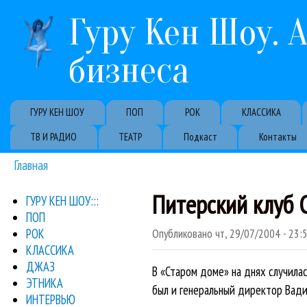
Гуру Кен Шоу. 
бизнеса
Primary links
ГУРУ КЕН ШОУ
ПОП
РОК
КЛАССИКА
ТВ И РАДИО
ТЕАТР
Подкаст
Контакты
Главная
Вы здесь
Питерский клуб 
ГУРУ КЕН ШОУ:::
ПОП
РОК
Опубликовано
чт, 29/07/2004 - 23:
КЛАССИКА
ДЖАЗ
В «Старом доме» на днях случила
ЭТНИКА
был и генеральный директор Вади
ИНТЕРВЬЮ