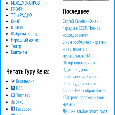
МЕЖДУ ЖАНРОВ
ПРОФИ
Последнее
ТВ и РАДИО
Сергей Сычёв - «Хит-
КИНО
КЛИПЫ
парады в СССР. Полное
Фабрика звезд
исследование»
Народный артист
В чем проблема с чартами
Театр
и что делать с
Контакты
музыкальным ИИ?
Обзор киноновинок:
Одиссея, День
Читать Гуру Кена:
разоблачения, Смерть
Википедия
Робин Гуда и Братик
RSS
SandlerFest собрал более
Твиттер
130 групп прогрессивной
ЖЖ
музыки
Facebook
Лучший альбом этого года