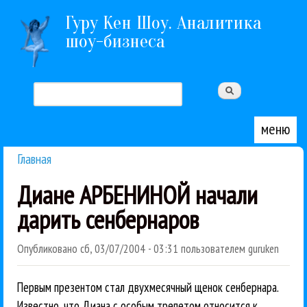
Перейти к основному содержанию
Гуру Кен Шоу. Аналитика
шоу-бизнеса
Поиск
Форма поиска
меню
Главная
Вы здесь
Диане АРБЕНИНОЙ начали
дарить сенбернаров
Опубликовано
сб, 03/07/2004 - 03:31
пользователем
guruken
Первым презентом стал двухмесячный щенок сенбернара.
Известно, что Диана с особым трепетом относится к