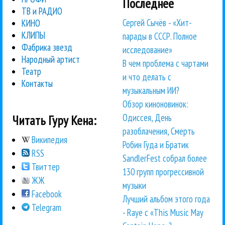
Последнее
ТВ и РАДИО
Сергей Сычёв - «Хит-
КИНО
КЛИПЫ
парады в СССР. Полное
Фабрика звезд
исследование»
Народный артист
В чем проблема с чартами
Театр
и что делать с
Контакты
музыкальным ИИ?
Обзор киноновинок:
Одиссея, День
Читать Гуру Кена:
разоблачения, Смерть
Википедия
Робин Гуда и Братик
RSS
SandlerFest собрал более
Твиттер
130 групп прогрессивной
ЖЖ
музыки
Facebook
Лучший альбом этого года
Telegram
- Raye с «This Music May