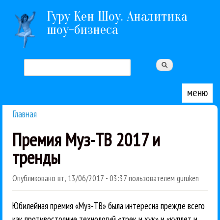
Перейти к основному содержанию
Гуру Кен Шоу. Аналитика
шоу-бизнеса
Поиск
Форма поиска
меню
Главная
Вы здесь
Премия Муз-ТВ 2017 и
тренды
Опубликовано
вт, 13/06/2017 - 03:37
пользователем
guruken
Юбилейная премия «Муз-ТВ» была интересна прежде всего
как противостояние технологий «трек и хук» и «куплет и