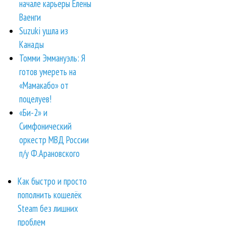
начале карьеры Елены
Ваенги
Suzuki ушла из
Канады
Томми Эммануэль: Я
готов умереть на
«Мамакабо» от
поцелуев!
«Би-2» и
Симфонический
оркестр МВД России
п/у Ф.Арановского
Как быстро и просто
пополнить кошелёк
Steam без лишних
проблем