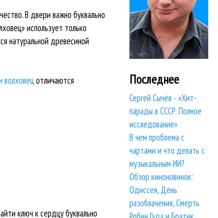
чество. В двери важно буквально
олховец» использует только
тся натуральной древесиной
Последнее
и волховец
отличаются
Сергей Сычёв - «Хит-
парады в СССР. Полное
исследование»
В чем проблема с
чартами и что делать с
музыкальным ИИ?
Обзор киноновинок:
Одиссея, День
разоблачения, Смерть
айти ключ к сердцу буквально
Робин Гуда и Братик