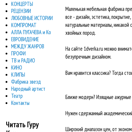
КОНЦЕРТЫ
Маленькая мебельная фабрика пре
РЕЦЕНЗИИ
все - дизайн, эстетика, покрытие
ЛЮБОВНЫЕ ИСТОРИИ
натуральные материалы, никакой 
КОМПРОМАТ
АЛЛА ПУГАЧЕВА и Ко
хвойных пород.
ЕВРОВИДЕНИЕ
МЕЖДУ ЖАНРОВ
На сайте 1dverka.ru можно внима
ПРОФИ
безупречным дизайном.
ТВ и РАДИО
КИНО
Вам нравится классика? Тогда стои
КЛИПЫ
Фабрика звезд
Народный артист
Театр
Ближе модерн? Изящные ажурные 
Контакты
Нужен сдержанный академический с
Читать Гуру
Широкий диапазон цен, от эконом