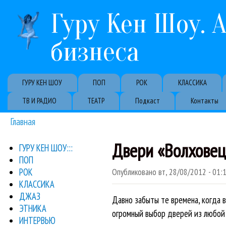
Гуру Кен Шоу. 
бизнеса
Primary links
ГУРУ КЕН ШОУ
ПОП
РОК
КЛАССИКА
ТВ И РАДИО
ТЕАТР
Подкаст
Контакты
Главная
Вы здесь
Двери «Волховец
ГУРУ КЕН ШОУ:::
ПОП
РОК
Опубликовано
вт, 28/08/2012 - 01:
КЛАССИКА
ДЖАЗ
Давно забыты те времена, когда в
ЭТНИКА
огромный выбор дверей из любой 
ИНТЕРВЬЮ