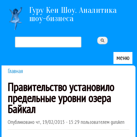
Перейти к основному содержанию
Гуру Кен Шоу. Аналитика
шоу-бизнеса
Поиск
Форма поиска
меню
Главная
Вы здесь
Правительство установило
предельные уровни озера
Байкал
Опубликовано
чт, 19/02/2015 - 15:29
пользователем
guruken