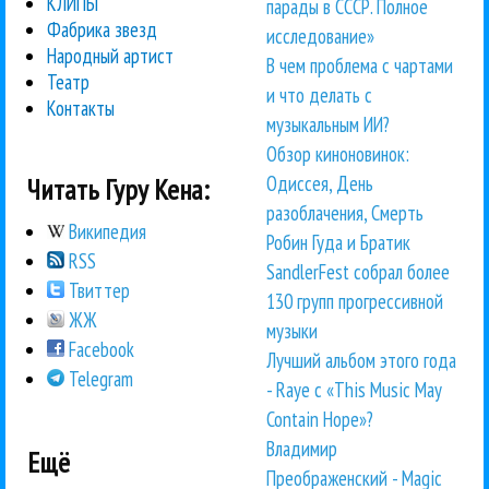
КЛИПЫ
парады в СССР. Полное
Фабрика звезд
исследование»
Народный артист
В чем проблема с чартами
Театр
и что делать с
Контакты
музыкальным ИИ?
Обзор киноновинок:
Одиссея, День
Читать Гуру Кена:
разоблачения, Смерть
Википедия
Робин Гуда и Братик
RSS
SandlerFest собрал более
Твиттер
130 групп прогрессивной
ЖЖ
музыки
Facebook
Лучший альбом этого года
Telegram
- Raye с «This Music May
Contain Hope»?
Владимир
Ещё
Преображенский - Magic