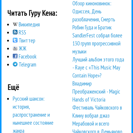
Обзор киноновинок:
Одиссея, День
Читать Гуру Кена:
разоблачения, Смерть
Википедия
Робин Гуда и Братик
RSS
SandlerFest собрал более
Твиттер
130 групп прогрессивной
ЖЖ
музыки
Facebook
Лучший альбом этого года
Telegram
- Raye с «This Music May
Contain Hope»?
Владимир
Ещё
Преображенский - Magic
Русский шансон:
Hands of Victoria
история,
Фестиваль Чайковского в
распространение и
Клину вобрал джаз
нынешнее состояние
Мерабовой и всего
жанра
Чайковского в Демьяново