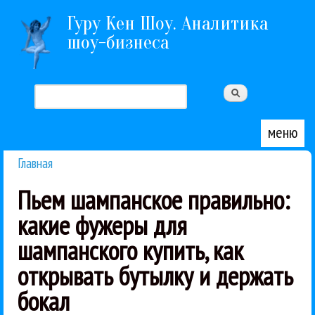
Перейти к основному содержанию
Гуру Кен Шоу. Аналитика
шоу-бизнеса
Поиск
Форма поиска
меню
Главная
Вы здесь
Пьем шампанское правильно:
какие фужеры для
шампанского купить, как
открывать бутылку и держать
бокал