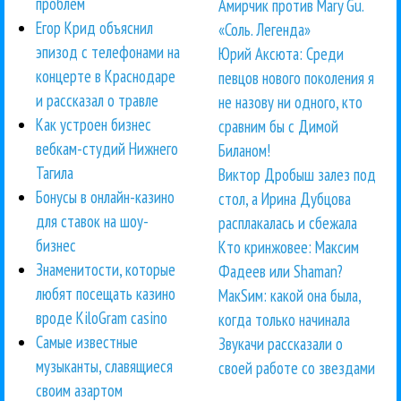
проблем
Амирчик против Mary Gu.
Егор Крид объяснил
«Соль. Легенда»
эпизод с телефонами на
Юрий Аксюта: Среди
концерте в Краснодаре
певцов нового поколения я
и рассказал о травле
не назову ни одного, кто
Как устроен бизнес
сравним бы с Димой
вебкам-студий Нижнего
Биланом!
Тагила
Виктор Дробыш залез под
Бонусы в онлайн-казино
стол, а Ирина Дубцова
для ставок на шоу-
расплакалась и сбежала
бизнес
Кто кринжовее: Максим
Знаменитости, которые
Фадеев или Shaman?
любят посещать казино
МакSим: какой она была,
вроде KiloGram casino
когда только начинала
Самые известные
Звукачи рассказали о
музыканты, славящиеся
своей работе со звездами
своим азартом