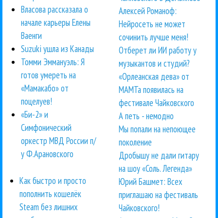
Власова рассказала о
Алексей Романоф:
начале карьеры Елены
Нейросеть не может
Ваенги
сочинить лучше меня!
Suzuki ушла из Канады
Отберет ли ИИ работу у
Томми Эммануэль: Я
музыкантов и студий?
готов умереть на
«Орлеанская дева» от
«Мамакабо» от
МАМТа появилась на
поцелуев!
фестивале Чайковского
«Би-2» и
А петь - немодно
Симфонический
Мы попали на непоющее
оркестр МВД России п/
поколение
у Ф.Арановского
Дробышу не дали гитару
на шоу «Соль. Легенда»
Как быстро и просто
Юрий Башмет: Всех
пополнить кошелёк
приглашаю на фестиваль
Steam без лишних
Чайковского!