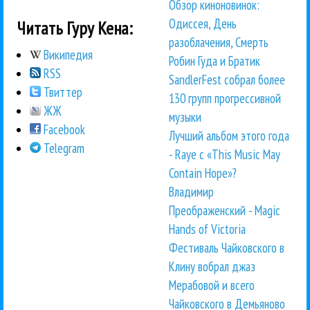
Обзор киноновинок:
Одиссея, День
Читать Гуру Кена:
разоблачения, Смерть
Википедия
Робин Гуда и Братик
RSS
SandlerFest собрал более
Твиттер
130 групп прогрессивной
ЖЖ
музыки
Facebook
Лучший альбом этого года
Telegram
- Raye с «This Music May
Contain Hope»?
Владимир
Преображенский - Magic
Hands of Victoria
Фестиваль Чайковского в
Клину вобрал джаз
Мерабовой и всего
Чайковского в Демьяново