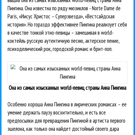
вышла она из самых изысканных world-певиц страны Анна
Пингина. Она известна по ряду мюзиклов - Norte Dame de
Paris, «Иисус Христос – Суперзвезда», «Вестсайдская
история». Но гораздо эффективнее Пингина реализует себя
в качестве тонкой этно-певицы – замешивая в world-
коктейль русскую аутентичную песню, актерское пение,
психоделический рок, городской романс и брит-поп.
Она из самых изысканных world-певиц страны Анна Пингина
Особенно хороша Анна Пингина в лирических романсах – ее
умение держать паузу восхитительно, и есть все
предпосылки для превращения Пингиной в артиста первого
эшелона, как только она найдет достойный своего дара