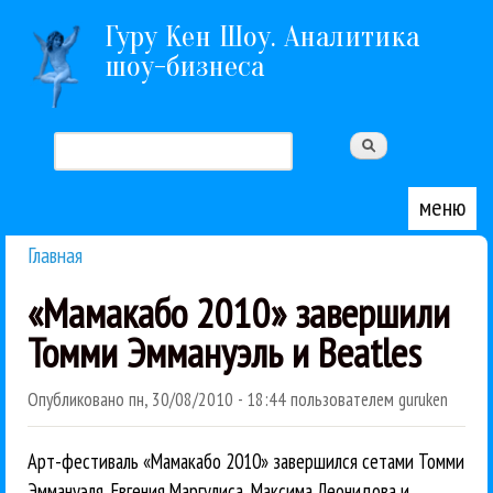
Перейти к основному содержанию
Гуру Кен Шоу. Аналитика
шоу-бизнеса
Поиск
Форма поиска
меню
Главная
Вы здесь
«Мамакабо 2010» завершили
Томми Эммануэль и Beatles
Опубликовано
пн, 30/08/2010 - 18:44
пользователем
guruken
Арт-фестиваль «Мамакабо 2010» завершился сетами Томми
Эммануэля, Евгения Маргулиса, Максима Леонидова и