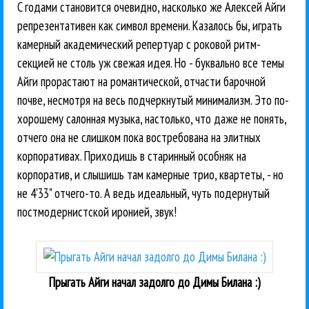
C годами становится очевидно, насколько же Алексей Айги
репрезентативен как символ времени. Казалось бы, играть
камерный академический репертуар с роковой ритм-
секцией не столь уж свежая идея. Но - буквально все темы
Айги прорастают на романтической, отчасти барочной
почве, несмотря на весь подчеркнутый минимализм. Это по-
хорошему салонная музыка, настолько, что даже не понять,
отчего она не слишком пока востребована на элитных
корпоративах. Приходишь в старинный особняк на
корпоратив, и слышишь там камерные трио, квартеты, - но
не 4'33" отчего-то. А ведь идеальный, чуть подернутый
постмодернистской иронией, звук!
Прыгать Айги начал задолго до Димы Билана :)