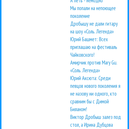
А петь - немодно
Мы попали на непоющее
поколение
Дробышу не дали гитару
на шоу «Соль. Легенда»
Юрий Башмет: Всех
приглашаю на фестиваль
Чайковского!
Амирчик против Mary Gu.
«Соль. Легенда»
Юрий Аксюта: Среди
певцов нового поколения я
не назову ни одного, кто
сравним бы с Димой
Биланом!
Виктор Дробыш залез под
стол, а Ирина Дубцова