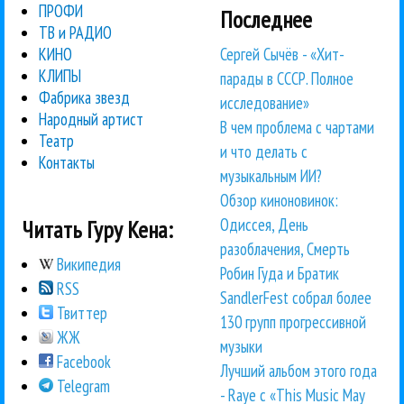
ПРОФИ
Последнее
ТВ и РАДИО
Сергей Сычёв - «Хит-
КИНО
КЛИПЫ
парады в СССР. Полное
Фабрика звезд
исследование»
Народный артист
В чем проблема с чартами
Театр
и что делать с
Контакты
музыкальным ИИ?
Обзор киноновинок:
Одиссея, День
Читать Гуру Кена:
разоблачения, Смерть
Википедия
Робин Гуда и Братик
RSS
SandlerFest собрал более
Твиттер
130 групп прогрессивной
ЖЖ
музыки
Facebook
Лучший альбом этого года
Telegram
- Raye с «This Music May