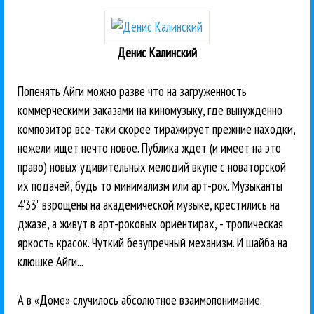
Денис Калинский
Попенять Айги можно разве что на загруженность
коммерческими заказами на киномузыку, где вынужденно
композитор все-таки скорее тиражирует прежние находки,
нежели ищет нечто новое. Публика ждет (и имеет на это
право) новых удивительных мелодий вкупе с новаторской
их подачей, будь то минимализм или арт-рок. Музыканты
4'33" взрощены на академической музыке, крестились на
джазе, а живут в арт-роковых ориентирах, - тропическая
яркость красок. Чуткий безупречный механизм. И шайба на
клюшке Айги...
А в «Доме» случилось абсолютное взаимопонимание.