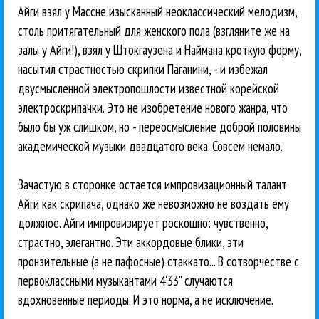
Айги взял у Массне изысканный неоклассический мелодизм,
столь притягательный для женского пола (взгляните же на
залы у Айги!), взял у Штокгаузена и Наймана кроткую форму,
насытил страстностью скрипки Паганини, - и избежал
двусмысленной электропошлости известной корейской
электроскрипачки. Это не изобретение нового жанра, что
было бы уж слишком, но - переосмысление доброй половины
академической музыки двадцатого века. Совсем немало.
Зачастую в сторонке остается импровизационный талант
Айги как скрипача, однако же невозможно не воздать ему
должное. Айги импровизирует роскошно: чувственно,
страстно, элегантно. Эти аккордовые блики, эти
пронзительные (а не пафосные) стаккато... В сотворчестве с
первоклассными музыкантами 4'33" случаются
вдохновенные периоды. И это норма, а не исключение.