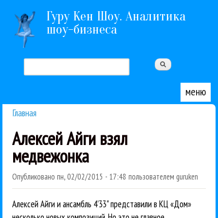
Перейти к основному содержанию
Гуру Кен Шоу. Аналитика
шоу-бизнеса
Поиск
Форма поиска
меню
Главная
Вы здесь
Алексей Айги взял
медвежонка
Опубликовано
пн, 02/02/2015 - 17:48
пользователем
guruken
Алексей Айги и ансамбль 4'33" представили в КЦ «Дом»
несколько новых композиций. Но это не главное.