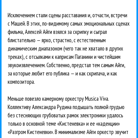
Исключением стали сцены расставания и, отчасти, встречи
с Машей. В этих, по-видимому самых эмоциональных сценах
фильма, Алексей Айги взялся за скрипку и сыграл
блистательно — ярко, страстно, с естественным
динамическим диапазоном (чего так не хватало в других
треках), с отсылками к каприсам Паганини и чистейшим
звукоизвлечением. Собственно, предстал тем самым Айги,
за которые любит его публика — и как скрипача, и как
композитора.
Меньше повезло камерному оркестру Musica Viva.
Коллективу Александра Рудина подышать полной грудью
без стесняющих грубоватых рамок электроники удалось
только в основной теме «Кистеневка» и ее «каденции»
«Разгром Кистеневки». В минимализме Айги оркестр звучит