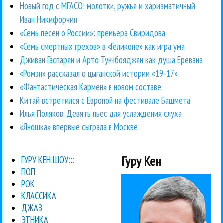
Новый год с МГАСО: молотки, ружья и харизматичный
Иван Никифорчин
«Семь песен о России»: премьера Свиридова
«Семь смертных грехов» в «Геликоне» как игра ума
Дживан Гаспарян и Арто Тунчбояджян как душа Еревана
«Ромэн» рассказал о цыганской истории «19-17»
«Фантастическая Кармен» в новом составе
Китай встретился с Европой на фестивале Башмета
Илья Поляков. Девять пьес для услаждения слуха
«Яношка» впервые сыграла в Москве
Гуру Кен
ГУРУ КЕН ШОУ:::
ПОП
РОК
КЛАССИКА
ДЖАЗ
ЭТНИКА