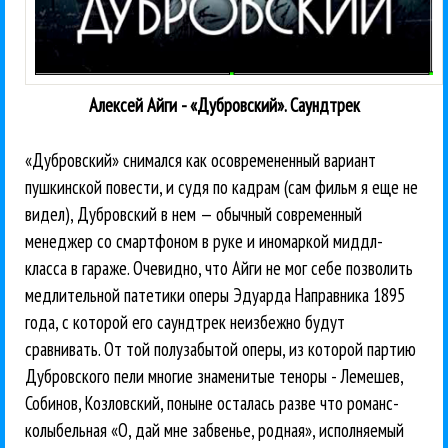
Алексей Айги - «Дубровский». Саундтрек
«Дубровский» снимался как осовремененный вариант
пушкинской повести, и судя по кадрам (сам фильм я еще не
видел), Дубровский в нем — обычный современный
менеджер со смартфоном в руке и иномаркой миддл-
класса в гараже. Очевидно, что Айги не мог себе позволить
медлительной патетики оперы Эдуарда Направника 1895
года, с которой его саундтрек неизбежно будут
сравнивать. От той полузабытой оперы, из которой партию
Дубровского пели многие знаменитые теноры - Лемешев,
Собинов, Козловский, поныне осталась разве что романс-
колыбельная «О, дай мне забвенье, родная», исполняемый