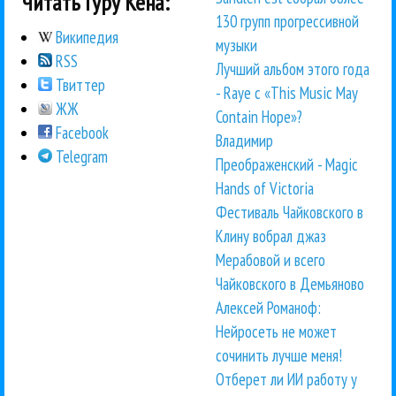
Читать Гуру Кена:
130 групп прогрессивной
Википедия
музыки
RSS
Лучший альбом этого года
Твиттер
- Raye с «This Music May
ЖЖ
Contain Hope»?
Facebook
Владимир
Telegram
Преображенский - Magic
Hands of Victoria
Фестиваль Чайковского в
Клину вобрал джаз
Мерабовой и всего
Чайковского в Демьяново
Алексей Романоф:
Нейросеть не может
сочинить лучше меня!
Отберет ли ИИ работу у