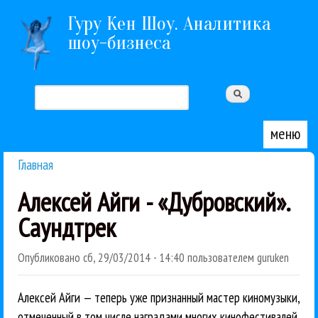
Перейти к основному содержанию
Гуру Кен Шоу. Аналитика
шоу-бизнеса
Поиск
Форма поиска
меню
Главная
Вы здесь
Алексей Айги - «Дубровский».
Саундтрек
Опубликовано
сб, 29/03/2014 - 14:40
пользователем
guruken
Алексей Айги — теперь уже признанный мастер киномузыки,
отмеченный в том числе наградами многих кинофестивалей.