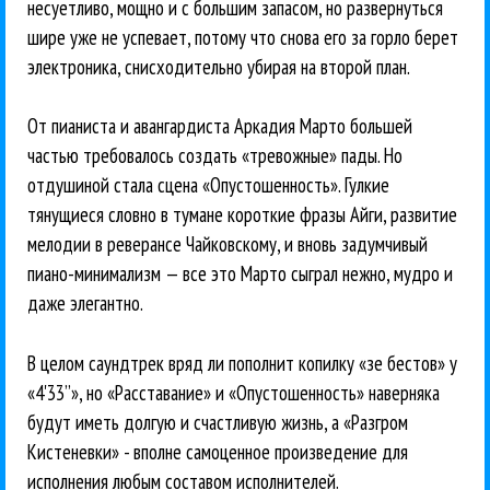
несуетливо, мощно и с большим запасом, но развернуться
шире уже не успевает, потому что снова его за горло берет
электроника, снисходительно убирая на второй план.
От пианиста и авангардиста Аркадия Марто большей
частью требовалось создать «тревожные» пады. Но
отдушиной стала сцена «Опустошенность». Гулкие
тянущиеся словно в тумане короткие фразы Айги, развитие
мелодии в реверансе Чайковскому, и вновь задумчивый
пиано-минимализм — все это Марто сыграл нежно, мудро и
даже элегантно.
В целом саундтрек вряд ли пополнит копилку «зе бестов» у
«4'33”», но «Расставание» и «Опустошенность» наверняка
будут иметь долгую и счастливую жизнь, а «Разгром
Кистеневки» - вполне самоценное произведение для
исполнения любым составом исполнителей.