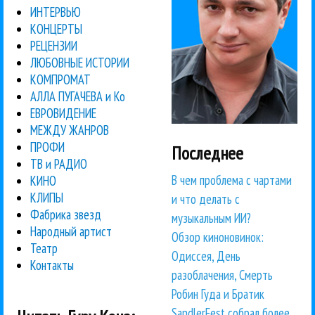
ИНТЕРВЬЮ
КОНЦЕРТЫ
РЕЦЕНЗИИ
ЛЮБОВНЫЕ ИСТОРИИ
КОМПРОМАТ
АЛЛА ПУГАЧЕВА и Ко
ЕВРОВИДЕНИЕ
МЕЖДУ ЖАНРОВ
ПРОФИ
Последнее
ТВ и РАДИО
В чем проблема с чартами
КИНО
КЛИПЫ
и что делать с
Фабрика звезд
музыкальным ИИ?
Народный артист
Обзор киноновинок:
Театр
Одиссея, День
Контакты
разоблачения, Смерть
Робин Гуда и Братик
SandlerFest собрал более