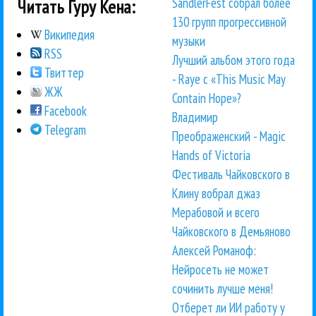
SandlerFest собрал более
Читать Гуру Кена:
130 групп прогрессивной
Википедия
музыки
RSS
Лучший альбом этого года
Твиттер
- Raye с «This Music May
ЖЖ
Contain Hope»?
Facebook
Владимир
Telegram
Преображенский - Magic
Hands of Victoria
Фестиваль Чайковского в
Клину вобрал джаз
Мерабовой и всего
Чайковского в Демьяново
Алексей Романоф:
Нейросеть не может
сочинить лучше меня!
Отберет ли ИИ работу у