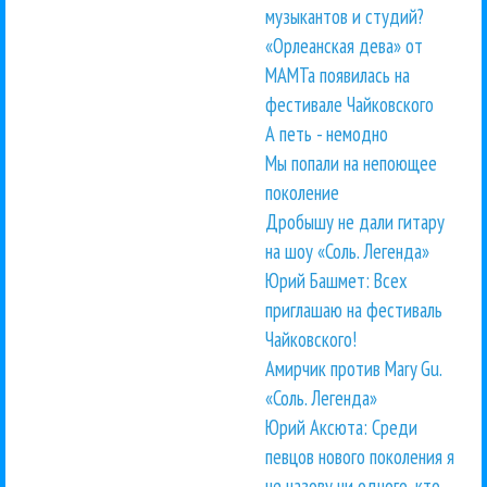
музыкантов и студий?
«Орлеанская дева» от
МАМТа появилась на
фестивале Чайковского
А петь - немодно
Мы попали на непоющее
поколение
Дробышу не дали гитару
на шоу «Соль. Легенда»
Юрий Башмет: Всех
приглашаю на фестиваль
Чайковского!
Амирчик против Mary Gu.
«Соль. Легенда»
Юрий Аксюта: Среди
певцов нового поколения я
не назову ни одного, кто