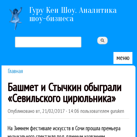
Перейти к основному содержанию
Гуру Кен Шоу. Аналитика
шоу-бизнеса
Поиск
Форма поиска
меню
Главная
Вы здесь
Башмет и Стычкин обыграли
«Севильского цирюльника»
Опубликовано
вт, 21/02/2017 - 14:06
пользователем
guruken
На Зимнем фестивале искусств в Сочи прошла премьера
музыкального спектакля под длинным названием