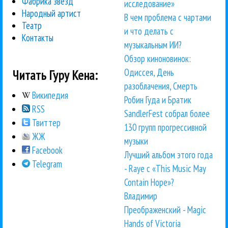
Фабрика звезд
исследование»
Народный артист
В чем проблема с чартами
Театр
и что делать с
Контакты
музыкальным ИИ?
Обзор киноновинок:
Одиссея, День
Читать Гуру Кена:
разоблачения, Смерть
Википедия
Робин Гуда и Братик
RSS
SandlerFest собрал более
Твиттер
130 групп прогрессивной
ЖЖ
музыки
Facebook
Лучший альбом этого года
Telegram
- Raye с «This Music May
Contain Hope»?
Владимир
Преображенский - Magic
Hands of Victoria