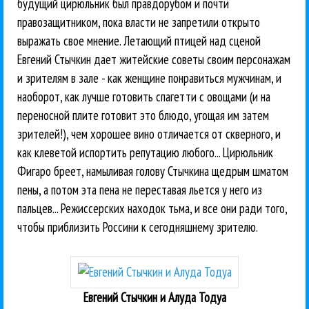
будущий цирюльник был правдорубом и почти
правозащитником, пока власти не запретили открыто
выражать свое мнение. Летающий птицей над сценой
Евгений Стычкин дает житейские советы своим персонажам
и зрителям в зале - как женщине понравиться мужчинам, и
наоборот, как лучше готовить спагетти с овощами (и на
переносной плите готовит это блюдо, угощая им затем
зрителей!), чем хорошее вино отличается от скверного, и
как клеветой испортить репутацию любого... Цирюльник
Фигаро бреет, намыливая голову Стычкина щедрым шматом
пены, а потом эта пена не переставая льется у него из
пальцев... Режиссерских находок тьма, и все они ради того,
чтобы приблизить Россини к сегодняшнему зрителю.
Евгений Стычкин и Алуда Тодуа