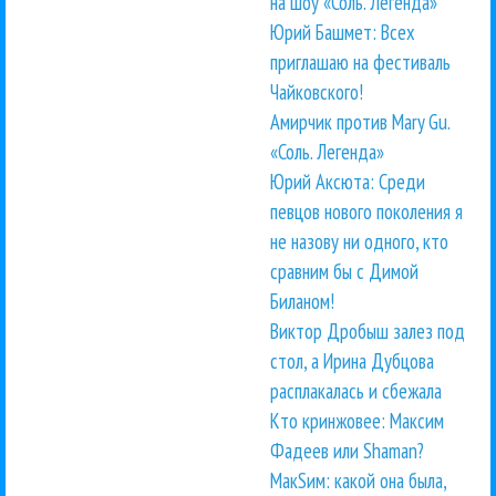
на шоу «Соль. Легенда»
Юрий Башмет: Всех
приглашаю на фестиваль
Чайковского!
Амирчик против Mary Gu.
«Соль. Легенда»
Юрий Аксюта: Среди
певцов нового поколения я
не назову ни одного, кто
сравним бы с Димой
Биланом!
Виктор Дробыш залез под
стол, а Ирина Дубцова
расплакалась и сбежала
Кто кринжовее: Максим
Фадеев или Shaman?
МакSим: какой она была,