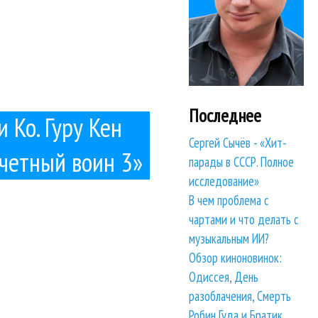
Последнее
и Ко. Гуру Кен
Сергей Сычёв - «Хит-
ечетный воин 3»
парады в СССР. Полное
исследование»
В чем проблема с
чартами и что делать с
музыкальным ИИ?
Обзор киноновинок:
Одиссея, День
разоблачения, Смерть
Робин Гуда и Братик