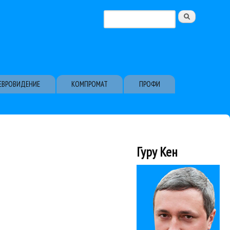
Поиск
Форма поиска
ЕВРОВИДЕНИЕ
КОМПРОМАТ
ПРОФИ
Гуру Кен
будущего альбома,...
e, downtempo. История...