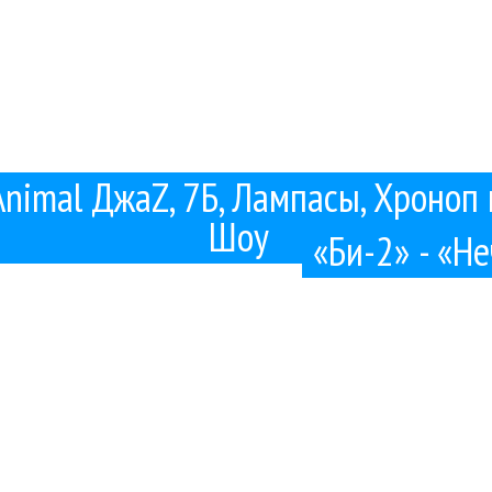
Animal ДжаZ, 7Б, Лампасы, Хроноп 
Шоу
«Би-2» - «Н