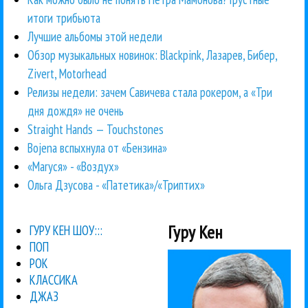
итоги трибьюта
Лучшие альбомы этой недели
Обзор музыкальных новинок: Blackpink, Лазарев, Бибер,
Zivert, Motorhead
Релизы недели: зачем Савичева стала рокером, а «Три
дня дождя» не очень
Straight Hands — Touchstones
Bojena вспыхнула от «Бензина»
«Маrуся» - «Воздух»
Ольга Дзусова - «Патетика»/«Триптих»
Гуру Кен
ГУРУ КЕН ШОУ:::
ПОП
РОК
КЛАССИКА
ДЖАЗ