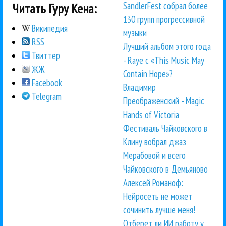
SandlerFest собрал более
Читать Гуру Кена:
130 групп прогрессивной
Википедия
музыки
RSS
Лучший альбом этого года
Твиттер
- Raye с «This Music May
ЖЖ
Contain Hope»?
Facebook
Владимир
Telegram
Преображенский - Magic
Hands of Victoria
Фестиваль Чайковского в
Клину вобрал джаз
Мерабовой и всего
Чайковского в Демьяново
Алексей Романоф:
Нейросеть не может
сочинить лучше меня!
Отберет ли ИИ работу у