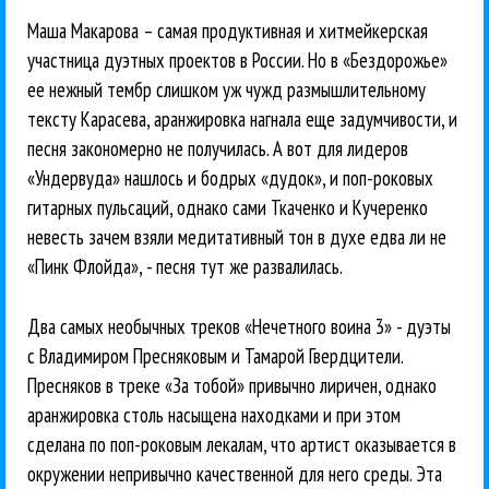
Маша Макарова – самая продуктивная и хитмейкерская
участница дуэтных проектов в России. Но в «Бездорожье»
ее нежный тембр слишком уж чужд размышлительному
тексту Карасева, аранжировка нагнала еще задумчивости, и
песня закономерно не получилась. А вот для лидеров
«Ундервуда» нашлось и бодрых «дудок», и поп-роковых
гитарных пульсаций, однако сами Ткаченко и Кучеренко
невесть зачем взяли медитативный тон в духе едва ли не
«Пинк Флойда», - песня тут же развалилась.
Два самых необычных треков «Нечетного воина 3» - дуэты
с Владимиром Пресняковым и Тамарой Гвердцители.
Пресняков в треке «За тобой» привычно лиричен, однако
аранжировка столь насыщена находками и при этом
сделана по поп-роковым лекалам, что артист оказывается в
окружении непривычно качественной для него среды. Эта