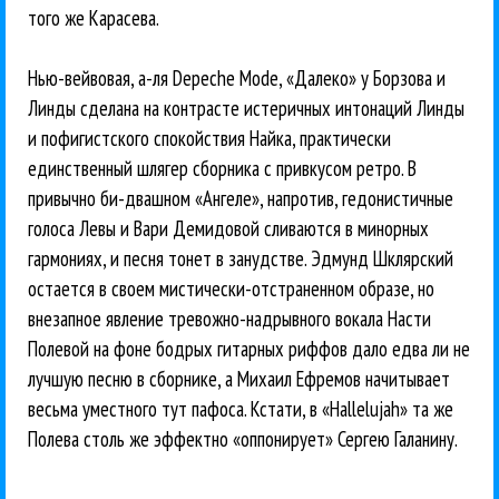
того же Карасева.
Нью-вейвовая, а-ля Depeche Mode, «Далеко» у Борзова и
Линды сделана на контрасте истеричных интонаций Линды
и пофигистского спокойствия Найка, практически
единственный шлягер сборника с привкусом ретро. В
привычно би-двашном «Ангеле», напротив, гедонистичные
голоса Левы и Вари Демидовой сливаются в минорных
гармониях, и песня тонет в занудстве. Эдмунд Шклярский
остается в своем мистически-отстраненном образе, но
внезапное явление тревожно-надрывного вокала Насти
Полевой на фоне бодрых гитарных риффов дало едва ли не
лучшую песню в сборнике, а Михаил Ефремов начитывает
весьма уместного тут пафоса. Кстати, в «Hallelujah» та же
Полева столь же эффектно «оппонирует» Сергею Галанину.