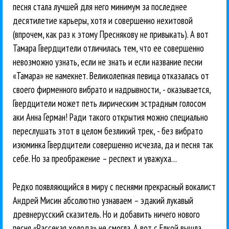
песня стала лучшей для него минимум за последнее
десятилетие карьеры, хотя и совершенно нехитовой
(впрочем, как раз к этому Преснякову не привыкать). А вот
Тамара Гвердцители отличилась тем, что ее совершенно
невозможно узнать, если не знать и если название песни
«Тамара» не намекнет. Великолепная певица отказалась от
своего фирменного вибрато и надрывности, - оказывается,
Гвердцители может петь лирическим эстрадным голосом
аки Анна Герман! Ради такого открытия можно специально
переслушать этот в целом безликий трек, - без вибрато
изюминка Гвердцители совершенно исчезла, да и песня так
себе. Но за преображение – респект и уважуха…
Редко появляющийся в миру с песнями прекрасный вокалист
Андрей Мисин абсолютно узнаваем – эдакий лукавый
древнерусский сказитель. Но и добавить ничего нового
песня «Рассекая холода» не смогла. А вот с Елкой вышла