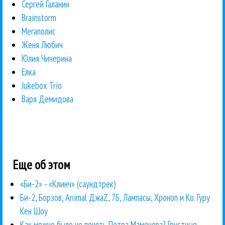
Сергей Галанин
Brainstorm
Мегаполис
Женя Любич
Юлия Чичерина
Елка
Jukebox Trio
Варя Демидова
Еще об этом
«Би-2» - «Клинч» (саундтрек)
Би-2, Борзов, Animal ДжаZ, 7Б, Лампасы, Хроноп и Ко. Гуру
Кен Шоу
Как можно было не понять Петра Мамонова? Грустные