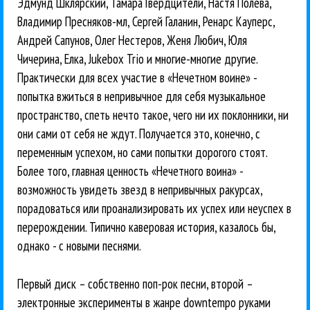
Эдмунд Шклярский, Тамара Гвердцители, Настя Полева,
Владимир Пресняков-мл, Сергей Галанин, Ренарс Кауперс,
Андрей Сапунов, Олег Нестеров, Женя Любич, Юля
Чичерина, Елка, Jukebox Trio и многие-многие другие.
Практически для всех участие в «Нечетном воине» -
попытка вжиться в непривычное для себя музыкальное
пространство, спеть нечто такое, чего ни их поклонники, ни
они сами от себя не ждут. Получается это, конечно, с
переменным успехом, но сами попытки дорогого стоят.
Более того, главная ценность «Нечетного воина» -
возможность увидеть звезд в непривычных ракурсах,
порадоваться или проанализировать их успех или неуспех в
перерождении. Типично каверовая история, казалось бы,
однако - с новыми песнями.
Первый диск – собственно поп-рок песни, второй –
электронные эксперименты в жанре downtempo руками