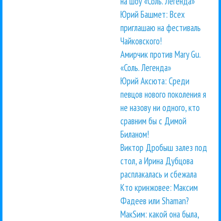
на шоу «Соль. Легенда»
Юрий Башмет: Всех
приглашаю на фестиваль
Чайковского!
Амирчик против Mary Gu.
«Соль. Легенда»
Юрий Аксюта: Среди
певцов нового поколения я
не назову ни одного, кто
сравним бы с Димой
Биланом!
Виктор Дробыш залез под
стол, а Ирина Дубцова
расплакалась и сбежала
Кто кринжовее: Максим
Фадеев или Shaman?
МакSим: какой она была,