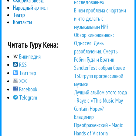
Фабрика звезд
исследование»
Народный артист
В чем проблема с чартами
Театр
и что делать с
Контакты
музыкальным ИИ?
Обзор киноновинок:
Одиссея, День
Читать Гуру Кена:
разоблачения, Смерть
Википедия
Робин Гуда и Братик
RSS
SandlerFest собрал более
Твиттер
130 групп прогрессивной
ЖЖ
музыки
Facebook
Лучший альбом этого года
Telegram
- Raye с «This Music May
Contain Hope»?
Владимир
Преображенский - Magic
Hands of Victoria