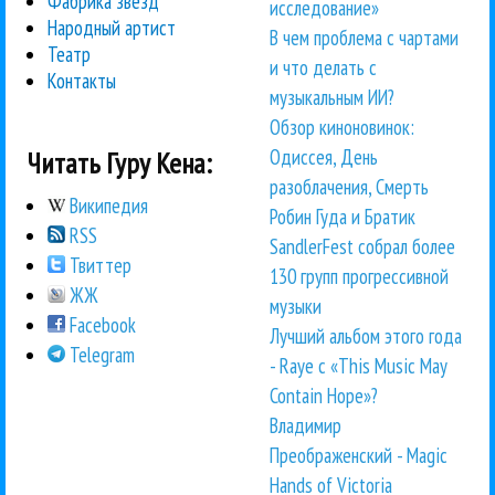
Фабрика звезд
исследование»
Народный артист
В чем проблема с чартами
Театр
и что делать с
Контакты
музыкальным ИИ?
Обзор киноновинок:
Одиссея, День
Читать Гуру Кена:
разоблачения, Смерть
Википедия
Робин Гуда и Братик
RSS
SandlerFest собрал более
Твиттер
130 групп прогрессивной
ЖЖ
музыки
Facebook
Лучший альбом этого года
Telegram
- Raye с «This Music May
Contain Hope»?
Владимир
Преображенский - Magic
Hands of Victoria