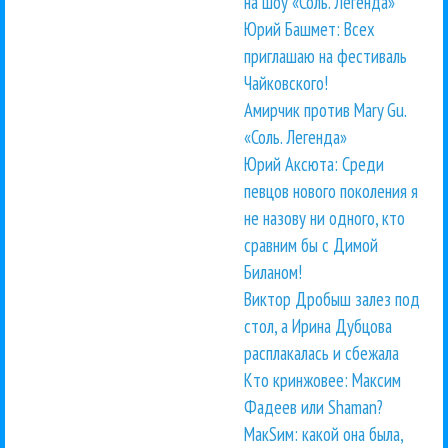
на шоу «Соль. Легенда»
Юрий Башмет: Всех
приглашаю на фестиваль
Чайковского!
Амирчик против Mary Gu.
«Соль. Легенда»
Юрий Аксюта: Среди
певцов нового поколения я
не назову ни одного, кто
сравним бы с Димой
Биланом!
Виктор Дробыш залез под
стол, а Ирина Дубцова
расплакалась и сбежала
Кто кринжовее: Максим
Фадеев или Shaman?
МакSим: какой она была,