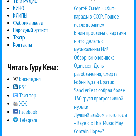
ТВ и РАДИО
Сергей Сычёв - «Хит-
КИНО
КЛИПЫ
парады в СССР. Полное
Фабрика звезд
исследование»
Народный артист
В чем проблема с чартами
Театр
и что делать с
Контакты
музыкальным ИИ?
Обзор киноновинок:
Одиссея, День
Читать Гуру Кена:
разоблачения, Смерть
Википедия
Робин Гуда и Братик
RSS
SandlerFest собрал более
Твиттер
130 групп прогрессивной
ЖЖ
музыки
Facebook
Лучший альбом этого года
Telegram
- Raye с «This Music May
Contain Hope»?