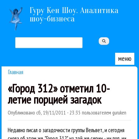
Перейти к основному содержанию
Гуру Кен Шоу. Аналитика
шоу-бизнеса
Поиск
Форма поиска
меню
Главная
Вы здесь
«Город 312» отметил 10-
летие порцией загадок
Опубликовано
сб, 19/11/2011 - 23:35
пользователем
guruken
Недавно писал о загадочности группы Вельвет, и сегодня
снова об этом же. "Город 312" из той же серии - ни поп, ни