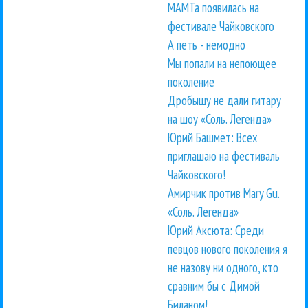
МАМТа появилась на
фестивале Чайковского
А петь - немодно
Мы попали на непоющее
поколение
Дробышу не дали гитару
на шоу «Соль. Легенда»
Юрий Башмет: Всех
приглашаю на фестиваль
Чайковского!
Амирчик против Mary Gu.
«Соль. Легенда»
Юрий Аксюта: Среди
певцов нового поколения я
не назову ни одного, кто
сравним бы с Димой
Биланом!