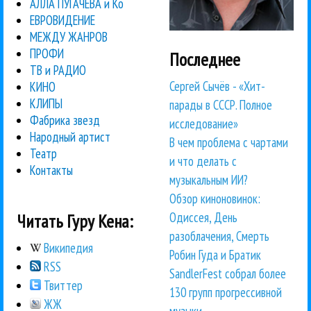
АЛЛА ПУГАЧЕВА и Ко
ЕВРОВИДЕНИЕ
МЕЖДУ ЖАНРОВ
ПРОФИ
Последнее
ТВ и РАДИО
Сергей Сычёв - «Хит-
КИНО
КЛИПЫ
парады в СССР. Полное
Фабрика звезд
исследование»
Народный артист
В чем проблема с чартами
Театр
и что делать с
Контакты
музыкальным ИИ?
Обзор киноновинок:
Одиссея, День
Читать Гуру Кена:
разоблачения, Смерть
Википедия
Робин Гуда и Братик
RSS
SandlerFest собрал более
Твиттер
130 групп прогрессивной
ЖЖ