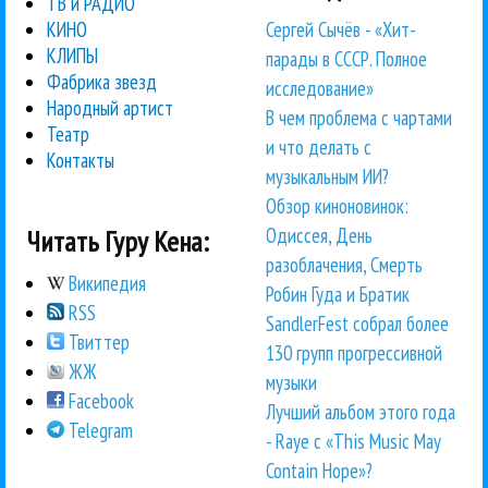
ТВ и РАДИО
Сергей Сычёв - «Хит-
КИНО
КЛИПЫ
парады в СССР. Полное
Фабрика звезд
исследование»
Народный артист
В чем проблема с чартами
Театр
и что делать с
Контакты
музыкальным ИИ?
Обзор киноновинок:
Одиссея, День
Читать Гуру Кена:
разоблачения, Смерть
Википедия
Робин Гуда и Братик
RSS
SandlerFest собрал более
Твиттер
130 групп прогрессивной
ЖЖ
музыки
Facebook
Лучший альбом этого года
Telegram
- Raye с «This Music May
Contain Hope»?